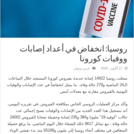
روسيا: انخفاض في أعداد إصابات
ووفيات كورونا
17 أكتوبر، 2020
عربي ودولي
سجلت روسيا 14922 إصابة جديدة بفيروس كورونا المستجد خلال الساعات
الـ24 الماضية و279 حالة وفاة، ما يمثل انخفاضاً في عدد الإصابات والوفيات
اليومية بالفيروس مقارنة مع معدلات أمس.
وأكد مركز العمليات الروسي الخاص بمكافحة الفيروس ،في تقريره اليومي،
أنه بتسجيل هذا العدد الجديد من الإصابات والوفيات يصبح إجمالي عدد
حالات "كوفيد-19" مليونا و384 و235 إصابة وحصيلة ضحايا الفيروس 24002
حالة وفاة ، مع تماثل 8617 حالة للشفاء خلال اليوم الماضي، ما يرفع حصيلة
المتعافين في مختلف أنحاء روسيا إلى مليون و65199 منذ بدء تفشي الوباء.