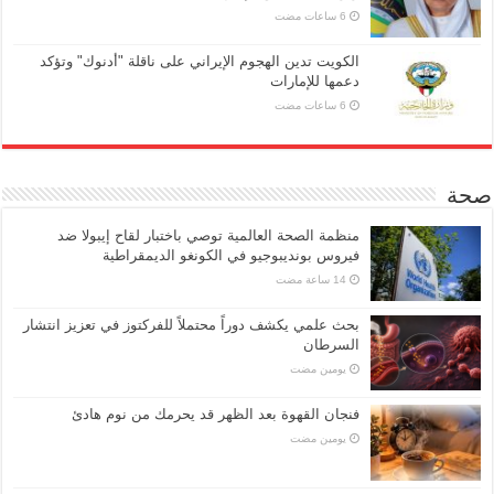
الكويت تدين الهجوم الإيراني على ناقلة "أدنوك" وتؤكد
دعمها للإمارات
صحة
منظمة الصحة العالمية توصي باختبار لقاح إيبولا ضد
فيروس بونديبوجيو في الكونغو الديمقراطية
بحث علمي يكشف دوراً محتملاً للفركتوز في تعزيز انتشار
السرطان
‏يومين مضت
فنجان القهوة بعد الظهر قد يحرمك من نوم هادئ
‏يومين مضت