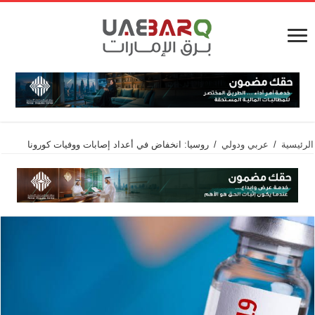
الرئيسية
/
عربي ودولي
/
روسيا: انخفاض في أعداد إصابات ووفيات كورونا