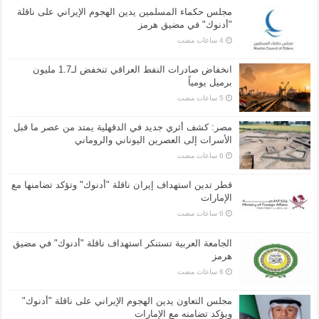
مجلس حكماء المسلمين يدين الهجوم الإيراني على ناقلة
"أدنوك" في مضيق هرمز
انخفاض صادرات النفط العراقي تنخفض لـ1.7 مليون
برميل يومياً
مصر: كشف أثري جديد في الدقهلية يمتد من عصر ما قبل
الأسرات إلى العصرين اليوناني والروماني
قطر تدين استهداف إيران ناقلة "أدنوك" وتؤكد تضامنها مع
الإمارات
الجامعة العربية تستنكر استهداف ناقلة "أدنوك" في مضيق
هرمز
مجلس التعاون يدين الهجوم الإيراني على ناقلة "أدنوك"
ويؤكد تضامنه مع الإمارات