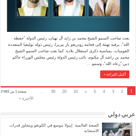
بعث صاحب السمو الشيخ محمد بن زايد آل نهيان، رئيس الدولة "حفظه
الله"، برقية تهنئة إلى فخامة رودريغو باز بيريرا، رئيس دولة بوليفيا المتعددة
القوميات، بمناسبة ذكرى استقلال بلاده. كما بعث صاحب السمو الشيخ
محمد بن راشد آل مكتوم، نائب رئيس الدولة رئيس مجلس الوزراء حاكم
دبي "رعاه الله"، وسمو …
أكمل القراءة »
1
...
30
20
10
»
5
4
3
2
صفحة 1 من 3٬683
الأخيرة »
عربي دولي
الصحة العالمية: إيبولا يتوسع في الكونغو ويتجاوز قدرات
الاستجابة