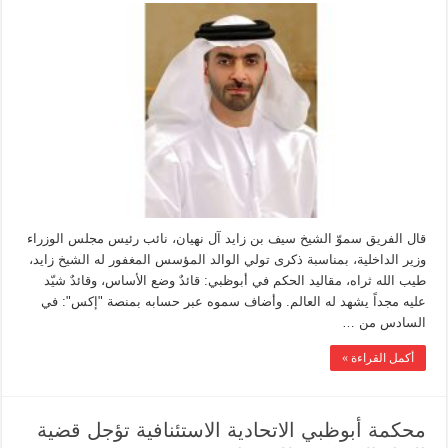
قال الفريق سموّ الشيخ سيف بن زايد آل نهيان، نائب رئيس مجلس الوزراء
وزير الداخلية، بمناسبة ذكرى تولي الوالد المؤسس المغفور له الشيخ زايد،
طيب الله ثراه، مقاليد الحكم في أبوظبي: قائدٌ وضع الأساس، وقائدٌ شيّد
عليه مجداً يشهد له العالم. وأضاف سموه عبر حسابه بمنصة "إكس": في
السادس من …
أكمل القراءة »
محكمة أبوظبي الاتحادية الاستئنافية تؤجل قضية