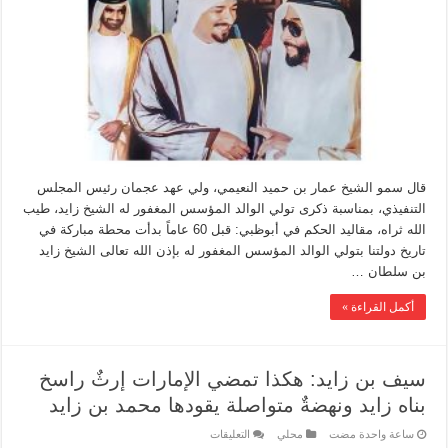
قال سمو الشيخ عمار بن حميد النعيمي، ولي عهد عجمان رئيس المجلس
التنفيذي، بمناسبة ذكرى تولي الوالد المؤسس المغفور له الشيخ زايد، طيب
الله ثراه، مقاليد الحكم في أبوظبي: قبل 60 عاماً بدأت محطة مباركة في
تاريخ دولتنا بتولي الوالد المؤسس المغفور له بإذن الله تعالى الشيخ زايد
بن سلطان …
أكمل القراءة »
سيف بن زايد: هكذا تمضي الإمارات إرثٌ راسخ
بناه زايد ونهضةٌ متواصلة يقودها محمد بن زايد
‏ساعة واحدة مضت
محلي
التعليقات