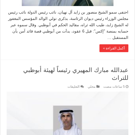
احتفى سمو الشيخ منصور بن زايد آل نهيان، نائب رئيس الدولة نائب رئيس
مجلس الوزراء رئيس ديوان الرئاسة، بذكرى تولي الوالد المؤسس المغفور
له الشيخ زايد، طيب الله ثراه، مقاليد الحكم في أبوظبي. وقال سموه عبر
حسابه بمنصة "إكس": قبل 6 عقود، بدأت من أبوظبي قصة قائد آمن بأن
المستقبل …
أكمل القراءة »
عبدالله مبارك المهيري رئيساً لهيئة أبوظبي
للتراث
محلي
التعليقات