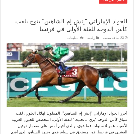
الجواد الإماراتي "إتش إم الشاهين" يتوج بلقب
كأس الدوحة للفئة الأولى في فرنسا
رياضة
التعليقات
أحرز الجواد الإماراتي "إتش إم الشاهين"، المملوك لهلال العلوي، لقب
سباق كأس الدوحة "بري مانجنيت" للفئة الأولى، المخصص للخيول العربية
الأصيلة عمر 4 سنوات فما فوق، والذي أقيم أمس على مضمار دوفيل
العشبي في فرنسا. فوز مستحق في سباق قوي وشهد السباق، الذي أقيم