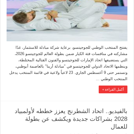
يفتتح المنتخب الوطني للجوجيتسو، برعاية شركة مبادلة للاستثمار، غدًا
مشاركته في منافسات فئة الكبار ضمن بطولة العالم للجوجيتسو 2026،
التي يستضيفها اتحاد الإمارات للجوجيتسو والفنون القتالية المختلطة،
وينظمها الاتحاد الدولي للجوجيتسو في "مبادلة أرينا" بالعاصمة أبوظبي،
وتستمر حتى 9 أغسطس الجاري. 23 لاعباً ولاعبة في قائمة المنتخب يدخل
المنتخب الوطني …
أكمل القراءة »
بالفيديو.. اتحاد الشطرنج يعزز خططه لأولمبياد
2028 بشراكات جديدة ويكشف عن بطولة
للعمال