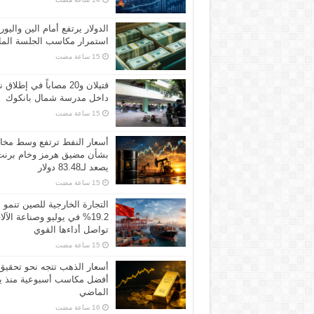
الدولار يرتفع أمام الين واليور
استمرار مكاسب الجلسة الما
قتيلان و20 مصاباً في إطلاق ن
داخل مدرسة شمال بانكوك
أسعار النفط ترتفع وسط مخ
بشأن مضيق هرمز وخام برنت
يصعد لـ83.48 دولار
التجارة الخارجية للصين تنمو
19.2% في يوليو وصناعة الآل
تواصل أداءها القوي
أسعار الذهب تتجه نحو تحقيق
أفضل مكاسب أسبوعية منذ ين
الماضي