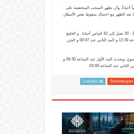
ياً أحياناً، وأن تظهر السحب المنخفضة على
 بعد الظهر مع احتمال سقوط بعض الأمطار،
وتوقعت الأرصاد أن تكون الريـاح: جنوبية شرقية – شمالية شرقية / 20 - 30 تصل إلى 42 كم/س أحيانا.. و الخليج
العربي يكون خفيفا إلى متوسط الموج .. ويحدث المد الأول عند الساعة 13:39 و المد الثاني عند 00:07 و الجزر
وفيما يتعلق ببحر عمان ، فمن المتوقع أن يكون خفيفاً إلى متوسط الموج. ويحدث المد الأول عند الساعة 09:30 و
LinkedIn
Stumbleupon