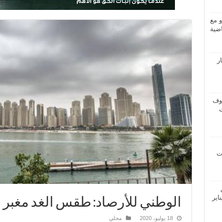
و مع
ضية
ار
اوف
ات
اير
الوطني للأرصاد: طقس الغد مغبر وغ
18 يوليو، 2020
محلي