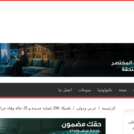
صحة
تكنولوجيا
منوعات
اتصل بنا
الرئيسية
/
عربي ودولي
/
بلجيكا: 299 إصابة جديدة و 25 حالة وفاة جراء كورونا
على
‏