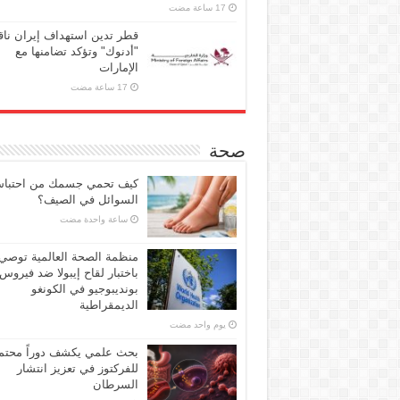
قطر تدين استهداف إيران ناق
"أدنوك" وتؤكد تضامنها مع
الإمارات
صحة
كيف تحمي جسمك من احتبا
السوائل في الصيف؟
‏ساعة واحدة مضت
منظمة الصحة العالمية توصي
باختبار لقاح إيبولا ضد فيروس
بونديبوجيو في الكونغو
الديمقراطية
‏يوم واحد مضت
بحث علمي يكشف دوراً محتملا
للفركتوز في تعزيز انتشار
السرطان