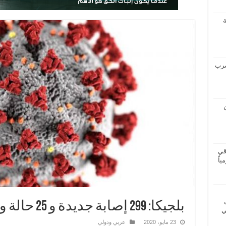
ة
درجة تضرب
قي
بلجيكا: 299 إصابة جديدة و 25 حالة وفاة جراء كورونا
ي
23 مايو، 2020
عربي ودولي