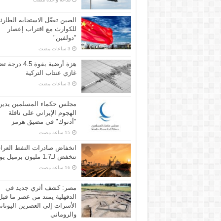
الصين تفعّل الاستجابة الطارئ
للكوارث مع اقتراب إعصار
"دولفين"
هزة أرضية بقوة 4.5 
غازي عنتاب التركية
مجلس حكماء المسلمين يدين
الهجوم الإيراني على ناقلة
"أدنوك" في مضيق هرمز
انخفاض صادرات النفط العرا
تنخفض لـ1.7 مليون برميل يومياً
مصر: كشف أثري جديد في
الدقهلية يمتد من عصر ما قبل
الأسرات إلى العصرين اليونان
والروماني