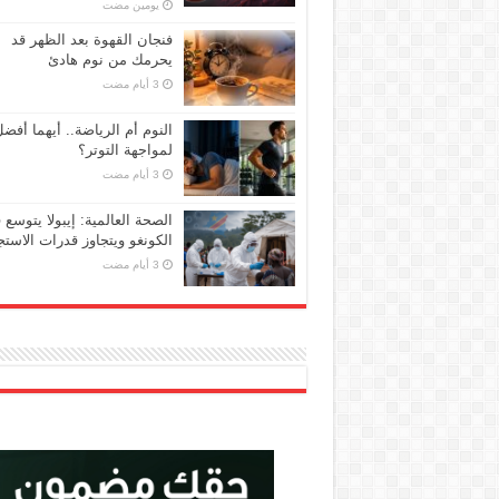
‏يومين مضت
فنجان القهوة بعد الظهر قد
يحرمك من نوم هادئ
النوم أم الرياضة.. أيهما أفض
لمواجهة التوتر؟
الصحة العالمية: إيبولا يتوسع 
الكونغو ويتجاوز قدرات الاستج