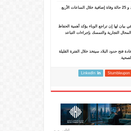
أعلنت بلجيكا تسجيل 299 حالة إصابة جديدة بفيروس كورونا المستجد و 25 حالة وفاة إضافية خلال الساعات الأربع
في بيان لها إن تراجع الوباء يؤكد أهمية الحفاظ
لمحال التجارية والتمسك بإجراءات التباعد
ة فتح حدود البلاد سيتخذ خلال الفترة القليلة
الصحية
.
LinkedIn
Stumbleupon
التالي