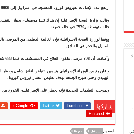
ارتفع عدد الإصابات بفيروس كورونا المستجد في اسرائيل إلى 9006 حالة ووصل عدد الوفيات إلى 60 شخصا.
حالة متوسطة و7930 في حالة خفيفة.
ووفقا لوزارة الصحة الاسرائيلية فإن الغالبية العظمى من المرضى با
المنازل والحجر في الفنادق.
ً
وأضافت أن 708 مرضى يتلقون العلاج في المستشفيات فيما 683 شخصا تعافوا من الفيروس.
واعلن رئيس الوزراء الإسرائيلي بنيامين نتنياهو اغلاق شامل وحظر 
اليهودي وحتى صباح الجمعة بهدف تقليص انتشار فيروس كورونا.
وبموجب التعليمات الجديدة فإنه يحظر على الإسرائيليين الخروج من بلد
Google +
Twitter
Facebook
شاركها
ل
Pinterest
الوسوم
في
اسرائيل
كورونا