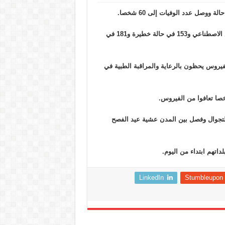
وقالت وزارة الصحة الإسرائيلية إن هناك 113 موصولين بجهاز التنفس الاصطناعي و153 في حالة خطيرة و181 في
لفيروس يحظون بالرعاية والمراقبة الطبية في
التجوال وفصل بين المدن عشية عيد الفصح
اتهم ابتداء من اليوم.
LinkedIn
Stumbleupon