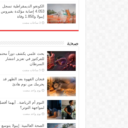
الكونغو الديمقراطية تسجل
4.053 إصابة مؤكدة بفيروس
إيبولا و1.850 وفاة
صحة
بحث علمي يكشف دوراً محتملا
للفركتوز في تعزيز انتشار
السرطان
فنجان القهوة بعد الظهر قد
يحرمك من نوم هادئ
‏يوم واحد مضت
النوم أم الرياضة.. أيهما أفض
لمواجهة التوتر؟
‏يوم واحد مضت
الصحة العالمية: إيبولا يتوسع 