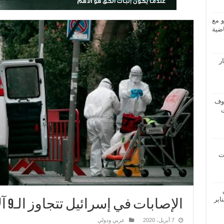
و مع
ضية
ار
اوف
ات
اير
الإصابات في إسرائيل تتجاوز الـ9 آلاف
7 أبريل، 2020
عربي ودولي