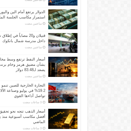
الدولار يرتفع أمام الين واليور
استمرار مكاسب الجلسة الما
‏ساعتين مضت
قتيلان و20 مصاباً في إطلاق ن
داخل مدرسة شمال بانكوك
‏ساعتين مضت
أسعار النفط ترتفع وسط مخ
بشأن مضيق هرمز وخام برنت
يصعد لـ83.48 دولار
‏ساعتين مضت
التجارة الخارجية للصين تنمو
19.2% في يوليو وصناعة الآل
تواصل أداءها القوي
أسعار الذهب تتجه نحو تحقيق
أفضل مكاسب أسبوعية منذ ين
الماضي