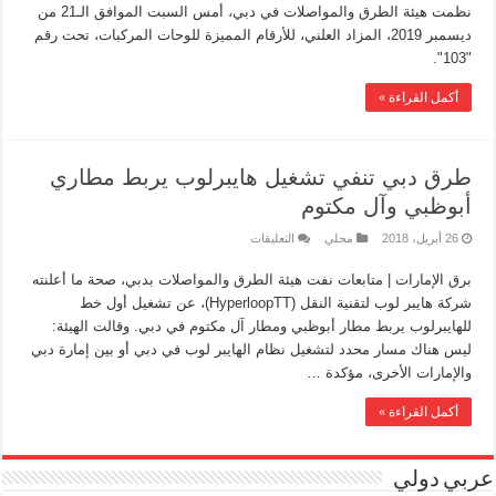
نظمت هيئة الطرق والمواصلات في دبي، أمس السبت الموافق الـ21 من
ديسمبر 2019، المزاد العلني، للأرقام المميزة للوحات المركبات، تحت رقم
"103".
أكمل القراءة »
طرق دبي تنفي تشغيل هايبرلوب يربط مطاري
أبوظبي وآل مكتوم
26 أبريل، 2018
محلي
التعليقات
برق الإمارات | متابعات نفت هيئة الطرق والمواصلات بدبي، صحة ما أعلنته
شركة هايبر لوب لتقنية النقل (HyperloopTT)، عن تشغيل أول خط
للهايبرلوب يربط مطار أبوظبي ومطار آل مكتوم في دبي. وقالت الهيئة:
ليس هناك مسار محدد لتشغيل نظام الهايبر لوب في دبي أو بين إمارة دبي
والإمارات الأخرى، مؤكدة …
أكمل القراءة »
عربي دولي