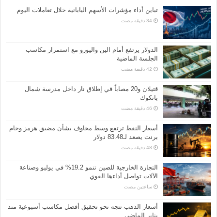
تباين أداء مؤشرات الأسهم اليابانية خلال تعاملات اليوم
الدولار يرتفع أمام الين واليورو مع استمرار مكاسب
الجلسة الماضية
قتيلان و20 مصاباً في إطلاق نار داخل مدرسة شمال
بانكوك
أسعار النفط ترتفع وسط مخاوف بشأن مضيق هرمز وخام
برنت يصعد لـ83.48 دولار
التجارة الخارجية للصين تنمو 19.2% في يوليو وصناعة
الآلات تواصل أداءها القوي
‏ساعتين مضت
أسعار الذهب تتجه نحو تحقيق أفضل مكاسب أسبوعية منذ
يناير الماضي