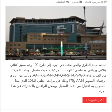
18 مارس، 2021
محلي
التعليقات
تستعد هيئة الطرق والمواصلات في دبي، إلى طرح 100 رقم مميز "ثنائي
وثلاثي ورباعي وخماسي" للوحات المركبات. حيث تشمل لوحات المركبات
من الفئات AA-I-K-L-M-N-O-P-Q-R-S-T-U-V-W-X-Y-Z. ويأتي من أبرزها
الرقمان السوبر AA66 وI70 وذلك في مزادها العلني الـ106 الذي يبدأ
التسجيل به اعتبارا من الأحد المقبل. ويمكن للراغبين بالاشتراك في هذا
المزاد …
أكمل القراءة »