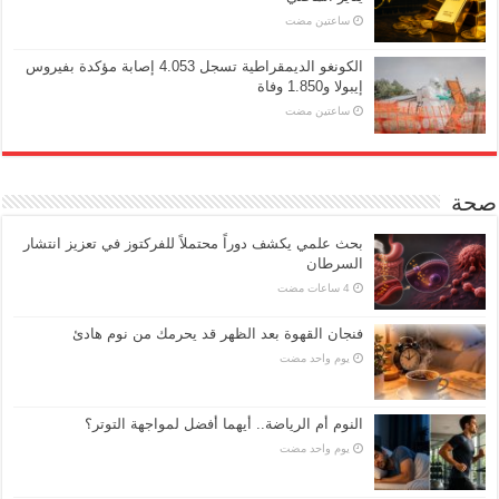
‏ساعتين مضت
الكونغو الديمقراطية تسجل 4.053 إصابة مؤكدة بفيروس
إيبولا و1.850 وفاة
‏ساعتين مضت
صحة
بحث علمي يكشف دوراً محتملاً للفركتوز في تعزيز انتشار
السرطان
فنجان القهوة بعد الظهر قد يحرمك من نوم هادئ
‏يوم واحد مضت
النوم أم الرياضة.. أيهما أفضل لمواجهة التوتر؟
‏يوم واحد مضت