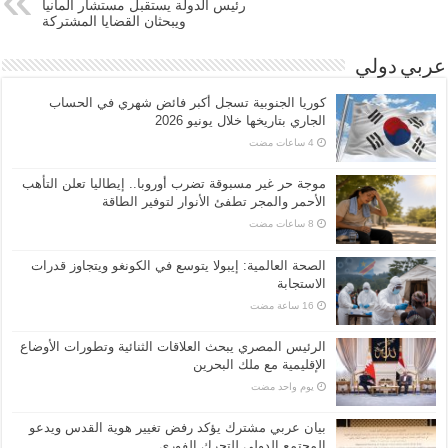
رئيس الدولة يستقبل مستشار ألمانيا
ويبحثان القضايا المشتركة
عربي دولي
كوريا الجنوبية تسجل أكبر فائض شهري في الحساب
الجاري بتاريخها خلال يونيو 2026
موجة حر غير مسبوقة تضرب أوروبا.. إيطاليا تعلن التأهب
الأحمر والمجر تطفئ الأنوار لتوفير الطاقة
الصحة العالمية: إيبولا يتوسع في الكونغو ويتجاوز قدرات
الاستجابة
الرئيس المصري يبحث العلاقات الثنائية وتطورات الأوضاع
الإقليمية مع ملك البحرين
‏يوم واحد مضت
بيان عربي مشترك يؤكد رفض تغيير هوية القدس ويدعو
المجتمع الدولي للتحرك الفوري