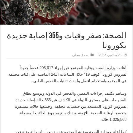
الصحة: صفر وفيات و355 إصابة جديدة
بكورونا
25 سبتمبر، 2022
صحة
,
محلي
أعلنت وزارة الصحة ووقاية المجتمع عن إجراء 206,017 فحصاً جديداً
لفيروس كورونا "كوفيد 19" خلال الساعات الـ24 الماضية على فئات مختلفة
في المجتمع باستخدام أفضل وأحدث تقنيات الفحص الطبي.
وساهم تكثيف إجراءات التقصي والفحص في الدولة وتوسيع نطاق
الفحوصات على مستوى الدولة في الكشف عن 355 حالة إصابة جديدة
بفيروس كورونا المستجد من جنسيات مختلفة، وجميعها حالات مستقرة
وتخضع للرعاية الصحية اللازمة، وبذلك يبلغ مجموع الحالات المسجلة
1,025,568 حالة.
كما أعلنت وزارة الصحة ووقاية المجتمع عدم تسجيل أي حالة وفاة في