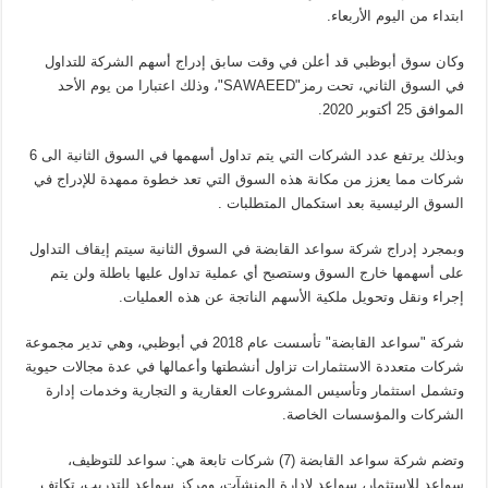
ابتداء من اليوم الأربعاء.
وكان سوق أبوظبي قد أعلن في وقت سابق إدراج أسهم الشركة للتداول
في السوق الثاني، تحت رمز"SAWAEED"، وذلك اعتبارا من يوم الأحد
الموافق 25 أكتوبر 2020.
وبذلك يرتفع عدد الشركات التي يتم تداول أسهمها في السوق الثانية الى 6
شركات مما يعزز من مكانة هذه السوق التي تعد خطوة ممهدة للإدراج في
السوق الرئيسية بعد استكمال المتطلبات .
وبمجرد إدراج شركة سواعد القابضة في السوق الثانية سيتم إيقاف التداول
على أسهمها خارج السوق وستصبح أي عملية تداول عليها باطلة ولن يتم
إجراء ونقل وتحويل ملكية الأسهم الناتجة عن هذه العمليات.
شركة "سواعد القابضة" تأسست عام 2018 في أبوظبي، وهي تدير مجموعة
شركات متعددة الاستثمارات تزاول أنشطتها وأعمالها في عدة مجالات حيوية
وتشمل استثمار وتأسيس المشروعات العقارية و التجارية وخدمات إدارة
الشركات والمؤسسات الخاصة.
وتضم شركة سواعد القابضة (7) شركات تابعة هي: سواعد للتوظيف،
سواعد للاستثمار، سواعد لإدارة المنشآت، ومركز سواعد للتدريب، تكاتف