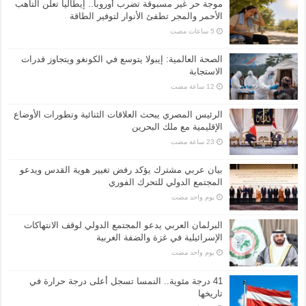
موجة حر غير مسبوقة تضرب أوروبا.. إيطاليا تعلن التأهب
الأحمر والمجر تطفئ الأنوار لتوفير الطاقة
الصحة العالمية: إيبولا يتوسع في الكونغو ويتجاوز قدرات
الاستجابة
الرئيس المصري يبحث العلاقات الثنائية وتطورات الأوضاع
الإقليمية مع ملك البحرين
بيان عربي مشترك يؤكد رفض تغيير هوية القدس ويدعو
المجتمع الدولي للتحرك الفوري
‏يوم واحد مضت
البرلمان العربي يدعو المجتمع الدولي لوقف الانتهاكات
الإسرائيلية في غزة والضفة الغربية
‏يوم واحد مضت
41 درجة مئوية.. النمسا تسجل أعلى درجة حرارة في
تاريخها