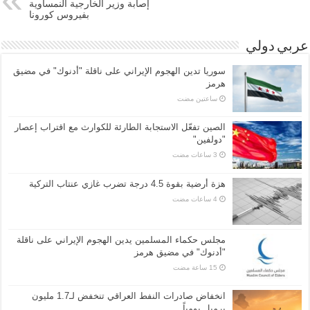
إصابة وزير الخارجية النمساوية
بفيروس كورونا
عربي دولي
سوريا تدين الهجوم الإيراني على ناقلة "أدنوك" في مضيق
هرمز ‏
‏ساعتين مضت
الصين تفعّل الاستجابة الطارئة للكوارث مع اقتراب إعصار
"دولفين"
هزة أرضية بقوة 4.5 درجة تضرب غازي عنتاب التركية
مجلس حكماء المسلمين يدين الهجوم الإيراني على ناقلة
"أدنوك" في مضيق هرمز
انخفاض صادرات النفط العراقي تنخفض لـ1.7 مليون
برميل يومياً