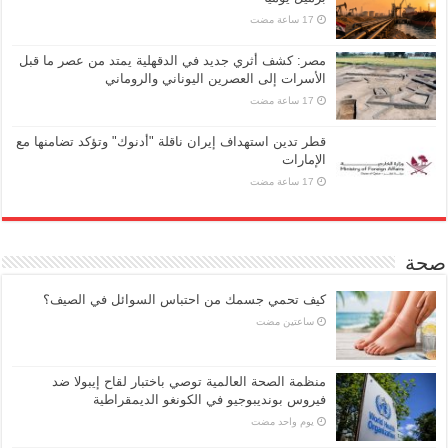
مصر: كشف أثري جديد في الدقهلية يمتد من عصر ما قبل
الأسرات إلى العصرين اليوناني والروماني
قطر تدين استهداف إيران ناقلة "أدنوك" وتؤكد تضامنها مع
الإمارات
صحة
كيف تحمي جسمك من احتباس السوائل في الصيف؟
‏ساعتين مضت
منظمة الصحة العالمية توصي باختبار لقاح إيبولا ضد
فيروس بونديبوجيو في الكونغو الديمقراطية
‏يوم واحد مضت