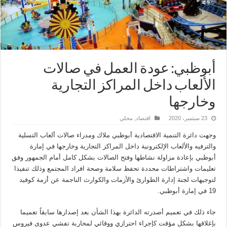
أبوظبي: عودة العمل في صالات
الألعاب داخل المراكز التجارية
وخارجها
23 سبتمبر، 2020
اقتصاد
,
محلي
وجهت دائرة التنمية الاقتصادية أبوظبي ملاك ومدراء صالات ألعاب التسلية
والترفيه والألعاب الإلكترونية داخل المراكز التجارية وخارجها في إمارة
أبوظبي بإعادة مزاولة نشاطها وفتح الصالات بشكل كامل أمام الجمهور وفق
تعليمات واشتراطات محددة تحفظ سلامة وصحة افراد المجتمع وذلك تنفيذا
لتوجيهات لجنة إدارة الطوارئ والأزمات والكوارث الناجمة عن أزمة كوفيد
19 في إمارة أبوظبي.
جاء ذلك في تعميم أصدرته الدائرة بهذا الشأن بعد إصدارها سابقاً تعميما
بإغلاقها بشكل مؤقت كإجراء احترازي ووقائي لمحاربة تفشي عدوى فيروس