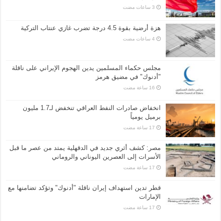
هزة أرضية بقوة 4.5 درجة تضرب غازي عنتاب التركية
مجلس حكماء المسلمين يدين الهجوم الإيراني على ناقلة
"أدنوك" في مضيق هرمز
انخفاض صادرات النفط العراقي تنخفض لـ1.7 مليون
برميل يومياً
مصر: كشف أثري جديد في الدقهلية يمتد من عصر ما قبل
الأسرات إلى العصرين اليوناني والروماني
قطر تدين استهداف إيران ناقلة "أدنوك" وتؤكد تضامنها مع
الإمارات