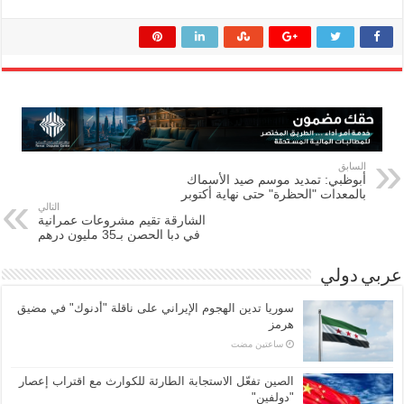
السابق
أبوظبي: تمديد موسم صيد الأسماك
بالمعدات "الحظرة" حتى نهاية أكتوبر
التالي
الشارقة تقيم مشروعات عمرانية
في دبا الحصن بـ35 مليون درهم
عربي دولي
سوريا تدين الهجوم الإيراني على ناقلة "أدنوك" في مضيق
هرمز ‏
‏ساعتين مضت
الصين تفعّل الاستجابة الطارئة للكوارث مع اقتراب إعصار
"دولفين"