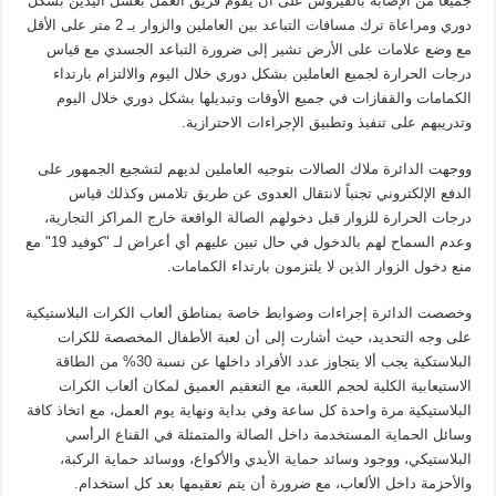
جميعا من الإصابة بالفيروس على أن يقوم فريق العمل بغسل اليدين بشكل
دوري ومراعاة ترك مسافات التباعد بين العاملين والزوار بـ 2 متر على الأقل
مع وضع علامات على الأرض تشير إلى ضرورة التباعد الجسدي مع قياس
درجات الحرارة لجميع العاملين بشكل دوري خلال اليوم والالتزام بارتداء
الكمامات والقفازات في جميع الأوقات وتبديلها بشكل دوري خلال اليوم
وتدريبهم على تنفيذ وتطبيق الإجراءات الاحترازية.
ووجهت الدائرة ملاك الصالات بتوجيه العاملين لديهم لتشجيع الجمهور على
الدفع الإلكتروني تجنباً لانتقال العدوى عن طريق تلامس وكذلك قياس
درجات الحرارة للزوار قبل دخولهم الصالة الواقعة خارج المراكز التجارية،
وعدم السماح لهم بالدخول في حال تبين عليهم أي أعراض لـ "كوفيد 19" مع
منع دخول الزوار الذين لا يلتزمون بارتداء الكمامات.
وخصصت الدائرة إجراءات وضوابط خاصة بمناطق ألعاب الكرات البلاستيكية
على وجه التحديد، حيث أشارت إلى أن لعبة الأطفال المخصصة للكرات
البلاستكية يجب ألا يتجاوز عدد الأفراد داخلها عن نسبة 30% من الطاقة
الاستيعابية الكلية لحجم اللعبة، مع التعقيم العميق لمكان ألعاب الكرات
البلاستيكية مرة واحدة كل ساعة وفي بداية ونهاية يوم العمل، مع اتخاذ كافة
وسائل الحماية المستخدمة داخل الصالة والمتمثلة في القناع الرأسي
البلاستيكي، ووجود وسائد حماية الأيدي والأكواع، ووسائد حماية الركبة،
والأحزمة داخل الألعاب، مع ضرورة أن يتم تعقيمها بعد كل استخدام.