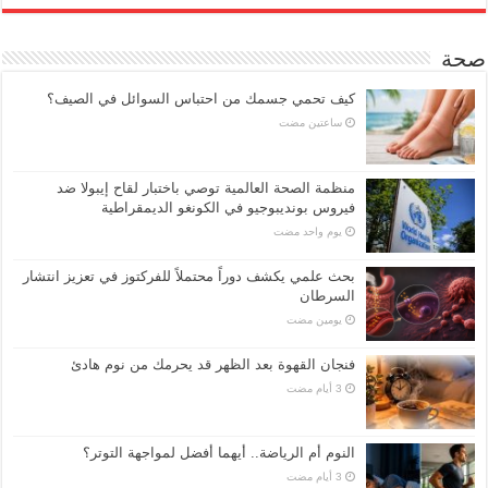
صحة
كيف تحمي جسمك من احتباس السوائل في الصيف؟
‏ساعتين مضت
منظمة الصحة العالمية توصي باختبار لقاح إيبولا ضد
فيروس بونديبوجيو في الكونغو الديمقراطية
‏يوم واحد مضت
بحث علمي يكشف دوراً محتملاً للفركتوز في تعزيز انتشار
السرطان
‏يومين مضت
فنجان القهوة بعد الظهر قد يحرمك من نوم هادئ
النوم أم الرياضة.. أيهما أفضل لمواجهة التوتر؟