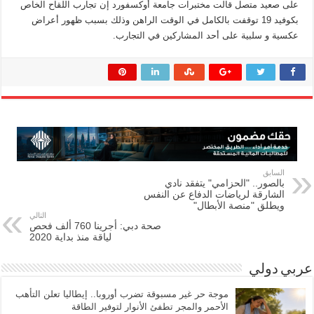
على صعيد متصل قالت مختبرات جامعة أوكسفورد إن تجارب اللقاح الخاص
بكوفيد 19 توقفت بالكامل في الوقت الراهن وذلك بسبب ظهور أعراض
عكسية و سلبية على أحد المشاركين في التجارب.
السابق
بالصور.. "الحزامي" يتفقد نادي
الشارقة لرياضات الدفاع عن النفس
ويطلق "منصة الأبطال"
التالي
صحة دبي: أجرينا 760 ألف فحص
لياقة منذ بداية 2020
عربي دولي
موجة حر غير مسبوقة تضرب أوروبا.. إيطاليا تعلن التأهب
الأحمر والمجر تطفئ الأنوار لتوفير الطاقة