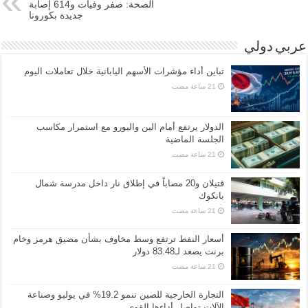
الصحة: صفر وفيات و614 إصابة
جديدة بكورونا
عربي دولي
تباين أداء مؤشرات الأسهم اليابانية خلال تعاملات اليوم
الدولار يرتفع أمام الين واليورو مع استمرار مكاسب
الجلسة الماضية
قتيلان و20 مصاباً في إطلاق نار داخل مدرسة شمال
بانكوك
أسعار النفط ترتفع وسط مخاوف بشأن مضيق هرمز وخام
برنت يصعد لـ83.48 دولار
التجارة الخارجية للصين تنمو 19.2% في يوليو وصناعة
الآلات تواصل أداءها القوي