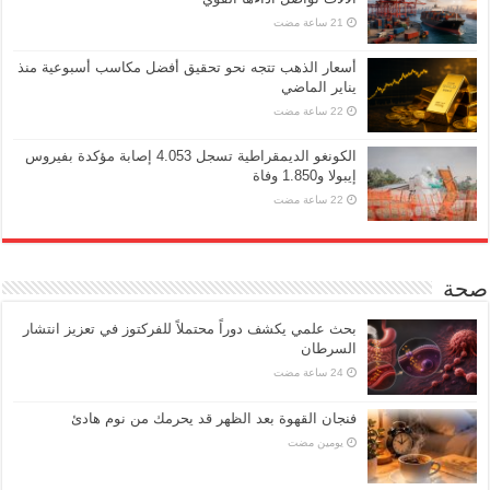
أسعار الذهب تتجه نحو تحقيق أفضل مكاسب أسبوعية منذ
يناير الماضي
الكونغو الديمقراطية تسجل 4.053 إصابة مؤكدة بفيروس
إيبولا و1.850 وفاة
صحة
بحث علمي يكشف دوراً محتملاً للفركتوز في تعزيز انتشار
السرطان
فنجان القهوة بعد الظهر قد يحرمك من نوم هادئ
‏يومين مضت