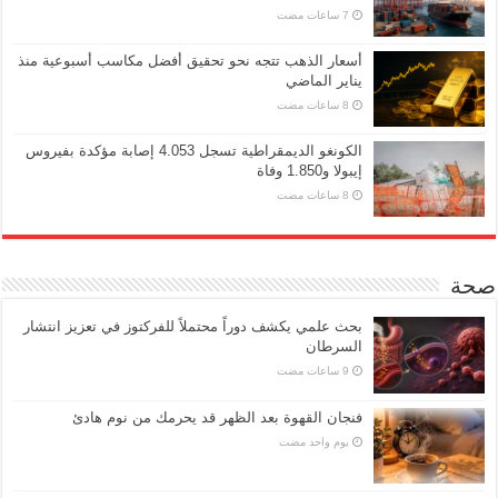
أسعار الذهب تتجه نحو تحقيق أفضل مكاسب أسبوعية منذ
يناير الماضي
الكونغو الديمقراطية تسجل 4.053 إصابة مؤكدة بفيروس
إيبولا و1.850 وفاة
صحة
بحث علمي يكشف دوراً محتملاً للفركتوز في تعزيز انتشار
السرطان
فنجان القهوة بعد الظهر قد يحرمك من نوم هادئ
‏يوم واحد مضت