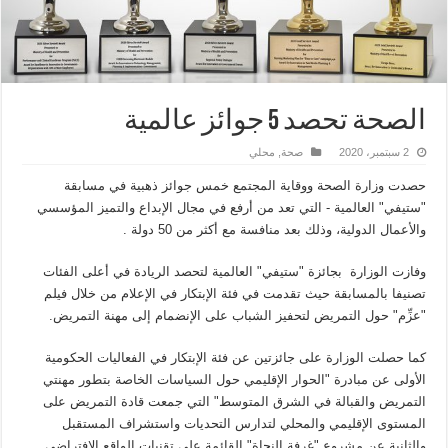
الصحة تحصد 5 جوائز عالمية
2 سبتمبر، 2020
صحة
,
محلي
حصدت وزارة الصحة ووقاية المجتمع خمس جوائز ذهبية في مسابقة
"ستيفي" العالمية - التي تعد من أرفع في مجال الإبداع والتميز المؤسسي
والأعمال الدولية، وذلك بعد منافسة مع أكثر من 50 دولة .
وفازت الوزارة بجائزة "ستيفي" العالمية لتحصد الريادة في أعلى الفئات
تصنيفا بالمسابقة حيث تقدمت في فئة الإبتكار في الإعلام من خلال فيلم
"عزِّم" حول التمريض لتحفيز الشباب على الإنضمام إلى مهنة التمريض.
كما حصلت الوزارة على جائزتين عن فئة الإبتكار في الفعاليات الحكومية
الأولى عن مبادرة "الحوار الإقليمي حول السياسات الخاصة بتطور مهنتي
التمريض والقبالة في الشرق المتوسط" التي جمعت قادة التمريض على
المستوى الإقليمي والمحلي لتدارس التحديات واستشراف المستقبل
والثانية عن مشروع "غرفة النجاة" القائمة على تقنيات الواقع الافتراضي