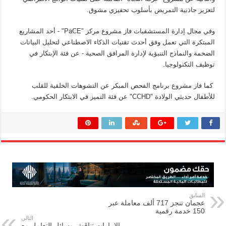
لتعزيز جاذبية التمريض بأسلوب تحفيزي مشوق.
وفي مجال إدارة المستشفيات فاز مشروع مركز "PaCE" - أحد المشاريع
المبتكرة التي تعمل وفق أحدث تقنيات الذكاء الاصطناعي لتحليل البيانات
الضخمة والنماذج التنبؤية لإدارة المرافق الصحية - عن فئة الإبتكار في
توظيف التكنولوجيا.
كما فاز مشروع برنامج الفحص المبكر عن التشوهات الخلقية للقلب
للأطفال حديثي الولادة "CCHD" عن فئة التميز في الابتكار الحكومي.
السابق
عجمان تنجز 717 ألف معاملة عبر
150 خدمة رقمية
التالي
الإمارات تناقش وسائل التعامل مع