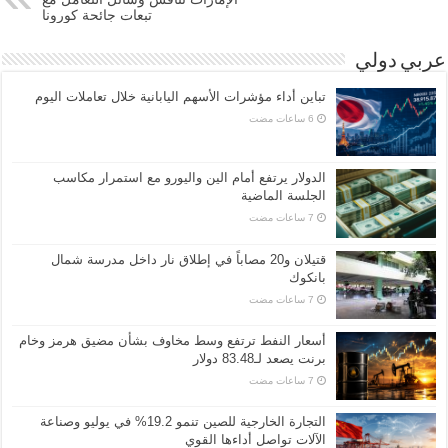
تبعات جائحة كورونا
عربي دولي
تباين أداء مؤشرات الأسهم اليابانية خلال تعاملات اليوم
الدولار يرتفع أمام الين واليورو مع استمرار مكاسب
الجلسة الماضية
قتيلان و20 مصاباً في إطلاق نار داخل مدرسة شمال
بانكوك
أسعار النفط ترتفع وسط مخاوف بشأن مضيق هرمز وخام
برنت يصعد لـ83.48 دولار
التجارة الخارجية للصين تنمو 19.2% في يوليو وصناعة
الآلات تواصل أداءها القوي