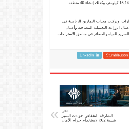
البر الرئيسي (جنوب) إنشاء مسارات للركض بطول إجمالي بلغ نحو 15,145 كيلومتر، وكذلك إنشاء 40 منطقة
رات، وتركيب معدات التمارين الرياضية في
عمال الزراعة التجميلية المصاحبة وأعمال
يع السريع للمياه والعصائر في مناطق الاستراحات
LinkedIn
Stumbleupon
التالي
الشارقة: انخفاض حوادث السير
بنسبة 62٪ لاستخدام حزام الأمان