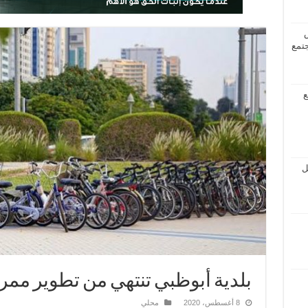
جتمع
ع
ل
بلدية أبوظبي تنتهي من تطوير ممر
8 أغسطس، 2020
محلي