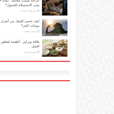
الراحة ليست مجانية.. لماذا لا
يجب الاستسلام للخمول؟
‏يوم واحد مضت
كيف تحمي كليتيك من أضرار
موجات الحر؟
‏يومين مضت
طاقة وتركيز.. أطعمة لفطور
أفضل
‏يومين مضت