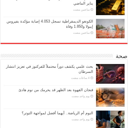
يناير الماضي
‏ساعتين مضت
الكونغو الديمقراطية تسجل 4.053 إصابة مؤكدة بفيروس
إيبولا و1.850 وفاة
‏ساعتين مضت
صحة
بحث علمي يكشف دوراً محتملاً للفركتوز في تعزيز انتشار
السرطان
فنجان القهوة بعد الظهر قد يحرمك من نوم هادئ
‏يوم واحد مضت
النوم أم الرياضة.. أيهما أفضل لمواجهة التوتر؟
‏يوم واحد مضت