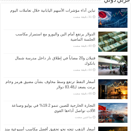
عربي دولي
تباين أداء مؤشرات الأسهم اليابانية خلال تعاملات اليوم
الدولار يرتفع أمام الين واليورو مع استمرار مكاسب
الجلسة الماضية
قتيلان و20 مصاباً في إطلاق نار داخل مدرسة شمال
بانكوك
أسعار النفط ترتفع وسط مخاوف بشأن مضيق هرمز وخام
برنت يصعد لـ83.48 دولار
التجارة الخارجية للصين تنمو 19.2% في يوليو وصناعة
الآلات تواصل أداءها القوي
‏ساعتين مضت
أسعار الذهب تتجه نحو تحقيق أفضل مكاسب أسبوعية منذ