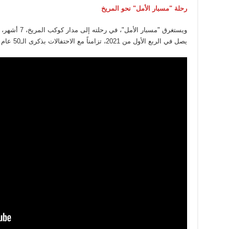
رحلة "مسبار الأمل" نحو المريخ
يصل في الربع الأول من 2021، تزامناً مع الاحتفالات بذكرى الـ50 عام على تأسيس الإمارات.