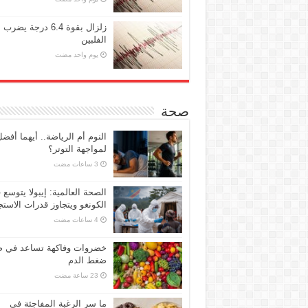
زلزال بقوة 6.4 درجة يضرب
الفلبين
‏يوم واحد مضت
صحة
النوم أم الرياضة.. أيهما أفض
لمواجهة التوتر؟
الصحة العالمية: إيبولا يتوسع 
الكونغو ويتجاوز قدرات الاستج
خضروات وفاكهة تساعد في 
ضغط الدم
ما سر الرغبة المفاجئة في