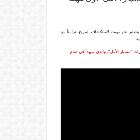
ه إلى المريخ، حيث ينطلق نحو مهمته لاستكشاف المريخ، تزامناً مع
ة.
ارات "مسبار الأمل"، والذي سيبدأ في تمام