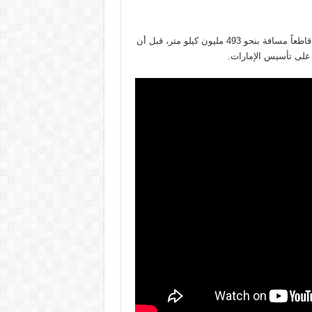
ويستغرق "مسبار الأمل"، في رحلته إلى مدار كوكب المريخ، 7 أشهر، قاطعاً مسافة بنحو 493 مليون كيلو متر، قبل أن