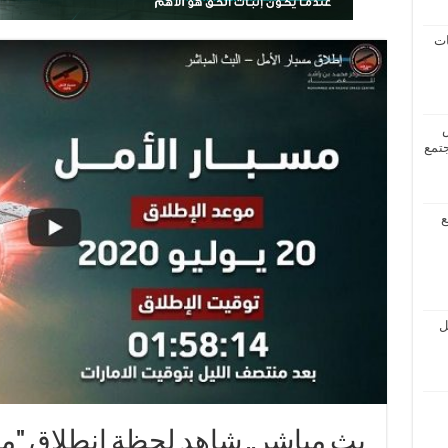
ات
جتمع
ع
ل
بث مباشر.. شاهد لحظة انطلاق "مس