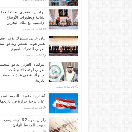
الرئيس المصري يبحث العلاق
الثنائية وتطورات الأوضاع
الإقليمية مع ملك البحرين
بيان عربي مشترك يؤكد رفض
تغيير هوية القدس ويدعو الم
الدولي للتحرك الفوري
البرلمان العربي يدعو المجتم
الدولي لوقف الانتهاكات
الإسرائيلية في غزة والضفة
الغربية
41 درجة مئوية.. النمسا تسج
أعلى درجة حرارة في تاريخها
زلزال بقوة 6.2 درجة يضرب
جنوب المحيط الهادئ
‏يوم واحد مضت