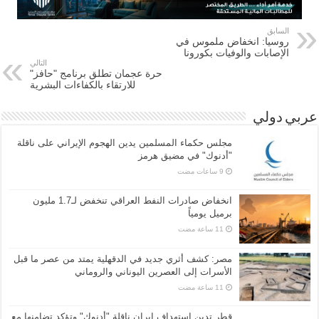
السابق
روسيا: انخفاض ملموس في
الإصابات والوفيات بكورونا
التالي
حرة عجمان تطلق برنامج "حافز"
للارتقاء بالكفاءات البشرية
عربي دولي
مجلس حكماء المسلمين يدين الهجوم الإيراني على ناقلة
"أدنوك" في مضيق هرمز
انخفاض صادرات النفط العراقي تنخفض لـ1.7 مليون
برميل يومياً
مصر: كشف أثري جديد في الدقهلية يمتد من عصر ما قبل
الأسرات إلى العصرين اليوناني والروماني
قطر تدين استهداف إيران ناقلة "أدنوك" وتؤكد تضامنها مع