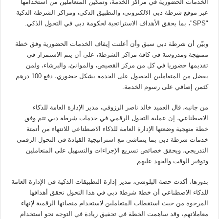
الخدمات الحضورية في مراكز الخدمة، وتمكين المتعاملين من استخدامها
عبر موقع شرطة دبي الالكتروني، والتطبيق الذكي، ومراكز الشرطة الذكية
"SPS"، بما يحقق الأهداف الاستراتجية لحكومة دبي في التحول الذكي.
وبيّن أن شرطة دبي سبق وأن أعلنت إيقاف الخدمات الحضورية وفق خطة
ممنهجة ومدروسة في كافة مراكز الشرطة، على أن يتم الاستمرار في
تقديمها حضوريا في كل من مركز القصيص، والموانئ، والبرشاء، ولمن
يفضل من المتعاملين الحصول على الخدمة بشكل حضوري، دفع 100 درهم
كثمن إضافي على رسوم الخدمة.
من جانبه، قال العميد خالد ناصر الرزوقي، مدير الإدارة العامة للذكاء
الاصطناعي، إن عملية التحول الرقمي في خدمات شرطة دبي تتم وفق
خطة منهجية وضعتها الإدارة العامة للذكاء الاصطناعي للانتهاء من أتمتة
خدمات شرطة دبي بما يتماشى مع استراتيجية القيادة في التحول الرقمي
التدريجي، ويحقق خصائص تسريع الإجراءات والتسهيل على المتعاملين
وتوفير الوقت والجهد عليهم.
بدورها، أكدت حصة البلوشي، مدير إدارة التطبيقات الذكية في الإدارة العامة
للذكاء الاصطناعي أن خطة شرطة دبي في هذا التحول تحقق أهدافها
المرجوة من حيث استقطاب المتعاملين لاستخدام منصاتها الرقمية لإنهاء
معاملاتهم، وقد ساهمت الخطة في تحقيق زيادة في التوجه نحو استخدام