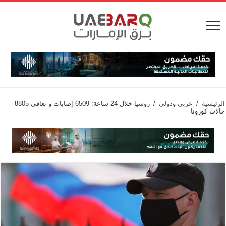
الرئيسية
/
عربي ودولي
/
روسيا خلال 24 ساعة: 6509 إصابات و تعافي 8805
حالات كورونا