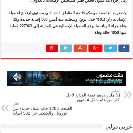
إلى إجراء 22 مليون فحص طبي لتشخيص الإصابات بالعدوى .
وتصدرت العاصمة موسكو قائمة المناطق ذات أدنى مستوى ارتفاع لحصيلة
الإصابات (أي 0.3% خلال يوم)، وسجلت منذ أمس 568 إصابة جديدة و32
وفاة جراء الوباء، ما يرفع الحصيلة الإجمالية في المدينة إلى 227363 إصابة
منها 4059 حالة وفاة.
السابق
51 مليار درهم قيمة الودائع لأجل
أكثر من عام خلال 4 شهور
التالي
الصحة: 1288 حالة شفاء جديدة من
كورونا.. والكشف عن 532 إصابة
عربي دولي