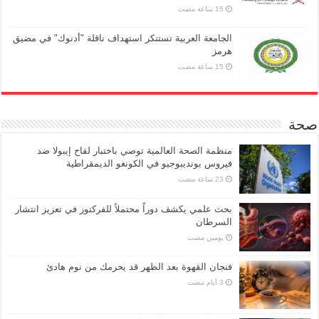
الجامعة العربية تستنكر استهداف ناقلة "أدنوك" في مضيق
هرمز
صحة
منظمة الصحة العالمية توصي باختبار لقاح إيبولا ضد
فيروس بونديبوجيو في الكونغو الديمقراطية
بحث علمي يكشف دوراً محتملاً للفركتوز في تعزيز انتشار
السرطان
‏يومين مضت
فنجان القهوة بعد الظهر قد يحرمك من نوم هادئ