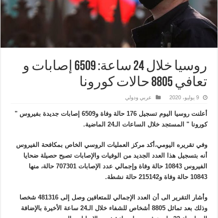
روسيا خلال 24 ساعة: 6509 إصابات و
تعافي 8805 حالات كورونا
9 يوليو، 2020
عربي ودولي
أعلنت روسيا اليوم تسجيل 176 حالة وفاة و6509 إصابات جديدة بفيروس "
كورونا " المستجد خلال الساعات الـ24 الماضية.
وفي تقريره اليومي،أكد مركز العمليات الروسي الخاص بمكافحة الفيروس
أنه بتسجيل هذا العدد الجديد من الوفيات والإصابات تصبح حصيلة ضحايا
الفيروس 10843 حالة وفاة وإجمالي عدد الإصابات 707301 حالة، منها
10843 حالة وفاة و215142 حالة نشطة.
وأشار التقرير الى أن العدد الإجمالي للمتعافين وصل إلى 481316 شخصا
وذلك بعد تماثل 8805 أشخاص للشفاء خلال الـ24 ساعة الأخيرة بالإضافة