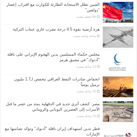
الصين تفعّل الاستجابة الطارئة للكوارث مع اقتراب إعصار
"دولفين"
هزة أرضية بقوة 4.5 درجة تضرب غازي عنتاب التركية
‏ساعة واحدة مضت
مجلس حكماء المسلمين يدين الهجوم الإيراني على ناقلة
"أدنوك" في مضيق هرمز
انخفاض صادرات النفط العراقي تنخفض لـ1.7 مليون
برميل يومياً
مصر: كشف أثري جديد في الدقهلية يمتد من عصر ما قبل
الأسرات إلى العصرين اليوناني والروماني
قطر تدين استهداف إيران ناقلة "أدنوك" وتؤكد تضامنها مع
الإمارات