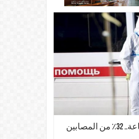
روسيا: 161 وفاة بكورونا خلال 24 ساعة.. 32٪ من المصابين