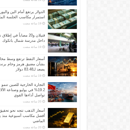
الدولار يرتفع أمام الين واليور
استمرار مكاسب الجلسة الما
قتيلان و20 مصاباً في إطلاق ن
داخل مدرسة شمال بانكوك
أسعار النفط ترتفع وسط مخ
بشأن مضيق هرمز وخام برنت
يصعد لـ83.48 دولار
التجارة الخارجية للصين تنمو
19.2% في يوليو وصناعة الآل
تواصل أداءها القوي
أسعار الذهب تتجه نحو تحقيق
أفضل مكاسب أسبوعية منذ ين
الماضي