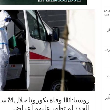
و مع
ضية
ار
اوف
ات
اير
الجدد لم تظهر عليهم أعراض