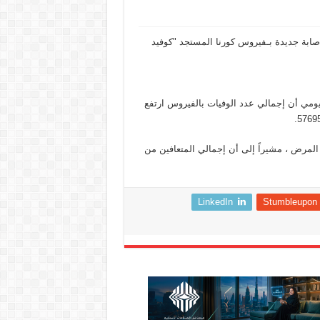
ت السلطات الصحية الروسية اليوم عن تسجيل161 وفاة و7889 إصابة جديدة بـفيروس كورنا المستجد "كوفيد
ومي أن إجمالي عدد الوفيات بالفيروس ارتفع
يها أعراض المرض ، مشيراً إلى أن إجمالي المتعافين من
LinkedIn
Stumbleupon