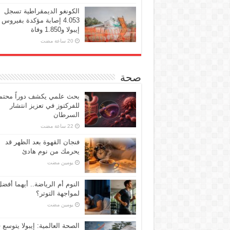
الكونغو الديمقراطية تسجل
4.053 إصابة مؤكدة بفيروس
إيبولا و1.850 وفاة
صحة
بحث علمي يكشف دوراً محتملا
للفركتوز في تعزيز انتشار
السرطان
فنجان القهوة بعد الظهر قد
يحرمك من نوم هادئ
‏يومين مضت
النوم أم الرياضة.. أيهما أفض
لمواجهة التوتر؟
‏يومين مضت
الصحة العالمية: إيبولا يتوسع 