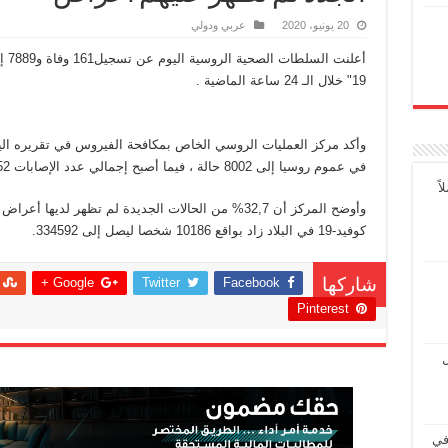
20 يونيو، 2020
عربي ودولي
أعلن
19" خلال الـ 24 ساعة الماضية .
وأكد مركز العمليات الروسي الخاص بمكافحة الفيروس في تقريره الي
في عموم روسيا إلى 8002 حالة ، فيما أصبح إجمالي عدد الإصابات 576952.
ً
وأوضح المركز أن 32,7% من الحالات الجديدة لم تظهر لد
كوفيد-19 في البلاد زاد بواقع 10186 شخصا ليصل إلى 334592.
Google +
Twitter
Facebook
شاركها
Pinterest
ل
في