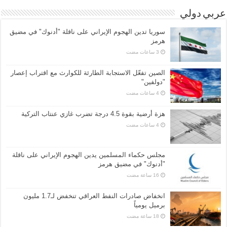
عربي دولي
سوريا تدين الهجوم الإيراني على ناقلة "أدنوك" في مضيق
هرمز ‏
الصين تفعّل الاستجابة الطارئة للكوارث مع اقتراب إعصار
"دولفين"
هزة أرضية بقوة 4.5 درجة تضرب غازي عنتاب التركية
مجلس حكماء المسلمين يدين الهجوم الإيراني على ناقلة
"أدنوك" في مضيق هرمز
انخفاض صادرات النفط العراقي تنخفض لـ1.7 مليون
برميل يومياً