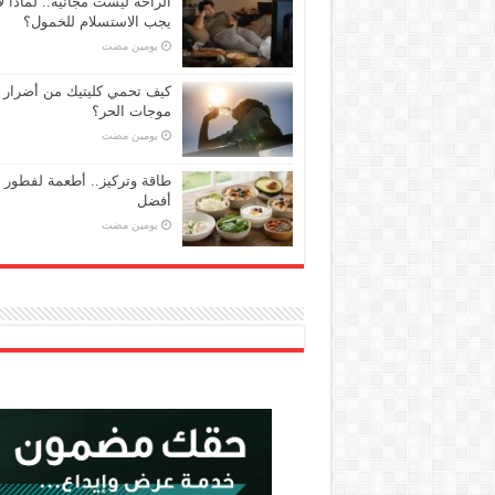
الراحة ليست مجانية.. لماذا لا
يجب الاستسلام للخمول؟
‏يومين مضت
كيف تحمي كليتيك من أضرار
موجات الحر؟
‏يومين مضت
طاقة وتركيز.. أطعمة لفطور
أفضل
‏يومين مضت