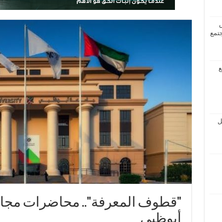
جتمع
ع
ل
"قطوف المعرفة".. محاضرات مجان
أبوظبي