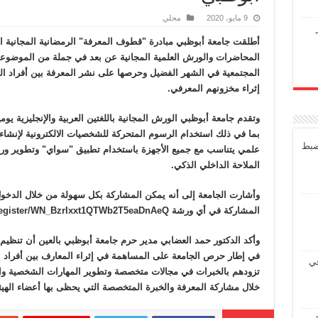
9 مايو، 2020
محلي
أطلقت جامعة أبوظبي مبادرة "قطوف المعرفة" الرمضانية المجانية ا
المحاضرات والورش العلمية المجانية عن بعد في جملة من الموضوعات
المجتمعية في الشهر الفضيل وحرصها على نشر المعرفة بين أفراد ال
إثراء مخزونهم المعرفي.
وتقدم جامعة أبوظبي الورش المجانية باللغتين العربية والإنجليزية 
بما في ذلك استخدام الرسوم المتحركة للشخصيات الالكترونية لإنشاء م
ضبط
علمي يتناسب مع جميع الأجهزة باستخدام تطبيق "سواي" وتطوير وربوت
الملاحة الداخلي الذكي.
وأشارت الجامعة إلى أنه يمكن المشاركة بكل سهولة من خلال الدخول
المشاركة في أي ورشة https://us02web.zoom.us/webinar/register/WN_BzrIxxt1QTWb2T5eaDnAeQ
وأكد الدكتور حمد العضابي مدير حرم جامعة أبوظبي بالعين أن تنظ
في إطار حرص الجامعة على المساهمة في إثراء المعارف بين أفراد 
في
تزودهم بالخبرات في مجالات متخصصة وتطوير المهارات الشخصية والمهن
خلال مشاركة المعرفة والخبرة المتخصصة التي يحظى بها أعضاء الهيئة