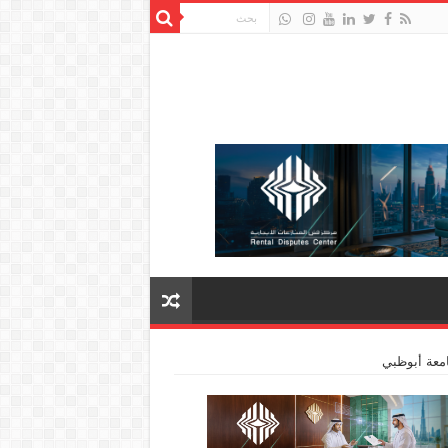
معة أبوظبي