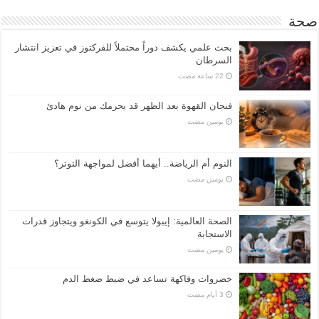
صحة
بحث علمي يكشف دوراً محتملاً للفركتوز في تعزيز انتشار
السرطان
فنجان القهوة بعد الظهر قد يحرمك من نوم هادئ
‏يومين مضت
النوم أم الرياضة.. أيهما أفضل لمواجهة التوتر؟
‏يومين مضت
الصحة العالمية: إيبولا يتوسع في الكونغو ويتجاوز قدرات
الاستجابة
‏يومين مضت
خضروات وفاكهة تساعد في ضبط ضغط الدم