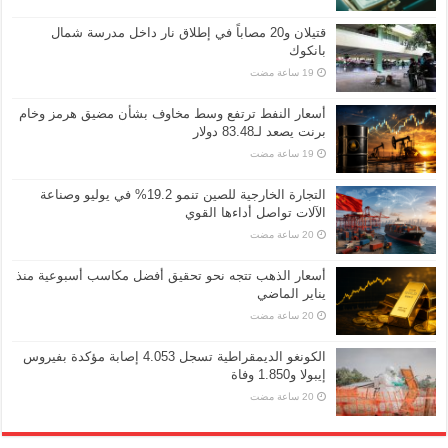
قتيلان و20 مصاباً في إطلاق نار داخل مدرسة شمال
بانكوك
أسعار النفط ترتفع وسط مخاوف بشأن مضيق هرمز وخام
برنت يصعد لـ83.48 دولار
التجارة الخارجية للصين تنمو 19.2% في يوليو وصناعة
الآلات تواصل أداءها القوي
أسعار الذهب تتجه نحو تحقيق أفضل مكاسب أسبوعية منذ
يناير الماضي
الكونغو الديمقراطية تسجل 4.053 إصابة مؤكدة بفيروس
إيبولا و1.850 وفاة