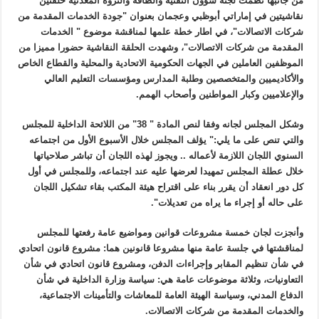
من جانبها نظمت لجنة شؤون التقنية والطاقة والثروة المعدنية حلقتين
نقاشيتين في إماراتي أبوظبي وعجمان بعنوان "جودة الخدمات المقدمة من
شركات الاتصالات"، في اطار خطة علمها لمناقشة موضوع " الخدمات
المقدمة من شركات الاتصالات"، وشهدت الحلقة النقاشية حضورا مميزا من
الموظفين العاملين في الجهات الحكومية الاتحادية والمحلية والقطاع الخاص
والأكاديميين والمتخصصين وطلبة المدارس ومؤسسات التعليم العالي
والإعلاميين وكبار المواطنين وأصحاب الهمم.
وشكل المجلس لجانه وفقا لنص المادة " 38" من اللائحة الداخلية للمجلس
والتي تنص على ما يلي:" يؤلف المجلس خلال الأسبوع الأول من اجتماعه
السنوي اللجان اللازمة لأعماله .. ويجوز لهذه اللجان أن تباشر صلاحياتها
خلال عطلة المجلس تمهيدا لعرضها عليه عند اجتماعه، وللمجلس في أول
كل دور انعقاد أن يقرر بناء على اقتراح هيئة المكتب بقاء تشكيل اللجان
على حاله أو إجراء ما يراه من تعديلات".
وأنجزت لجان خمسة مشروعات قوانين ومواضيع عامة رفعتها للمجلس
لمناقشتها في جلسة عامة منها مشروعا قانونين هما: مشروع قانون اتحادي
في شأن تنظيم المقابر وإجراءات الدفن، ومشروع قانون اتحادي في شأن
التعاونيات، وثلاثة موضوعات عامة هي: سياسة وزارة الداخلية في شأن
الدفاع المدني، وسياسة الهيئة العامة للمعاشات والتأمينات الاجتماعية،
والخدمات المقدمة من شركات الاتصالات.