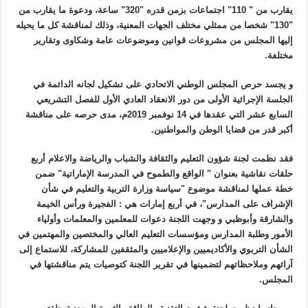
يقارب من " 110" اجتماعات بزمن قدره "320" ساعة، ودعوة ما يقارب من
"130" شخصا من ممثلي مختلف الجهات المعنية، وذلك لمناقشة كل ما يحيله
إليها المجلس من مشروعات قوانين وموضوعات عامة وشكاوى وتقارير
مختلفة.
و يجسد حرص المجلس الوطني الاتحادي على تشكيل لجانه الدائمة في
الجلسة الإجرائية الأولى من دور الانعقاد العادي الأول للفصل التشريعي
السابع عشر التي عقدها في 14 نوفمبر 2019م، مدى حرصه على مناقشة
أكبر قدر من قضايا الوطن والمواطنين.
فقد نظمت لجنة شؤون التعليم والثقافة والشباب والرياضة والاعلام أربع
حلقات نقاشية بعنوان " الواقع والطموح في المدرسة الإماراتية" ضمن
خطة عملها لمناقشة موضوع "سياسة وزارة التربية والتعليم في شأن
الإشراف على المدارس"، في أربع إمارات هي : الفجيرة ورأس الخيمة
والشارقة وأبوظبي و وجهت اللجنة دعوات للمعلمين والمعلمات وأولياء
الأمور وطلبة المدارس ومؤسسات التعليم العالي والمختصين والمهتمين في
الشأن التربوي والأكاديميين والإعلاميين والمثقفين للمشاركة، للاستماع إلى
آرائهم وملاحظاتهم لتضمينها في تقرير اللجنة كتوصيات يتم مناقشتها في
المجلس.