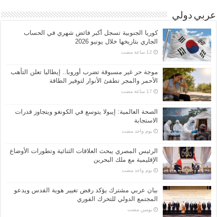
عربي دولي
كوريا الجنوبية تسجل أكبر فائض شهري في الحساب
الجاري بتاريخها خلال يونيو 2026
موجة حر غير مسبوقة تضرب أوروبا.. إيطاليا تعلن التأهب
الأحمر والمجر تطفئ الأنوار لتوفير الطاقة
الصحة العالمية: إيبولا يتوسع في الكونغو ويتجاوز قدرات
الاستجابة
‏يوم واحد مضت
الرئيس المصري يبحث العلاقات الثنائية وتطورات الأوضاع
الإقليمية مع ملك البحرين
‏يوم واحد مضت
بيان عربي مشترك يؤكد رفض تغيير هوية القدس ويدعو
المجتمع الدولي للتحرك الفوري
‏يومين مضت