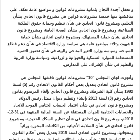
و تحفل أجندة اللجان بثمانية مشروعات قوانين و مواضيع عامة تعكف على
مناقشتها منها خمسة مشروعات قوانين هي مشروع قانون اتحادي بشأن
التعليم، ومشروع قانون اتحادي في شأن تنظيم وحماية حقوق الملكية
الصناعية، ومشروع قانون اتحادي بشأن الصحة العامة، ومشروع قانون
اتحادي بشأن حماية المستهلك، ومشروع قانون اتحادي بشأن حماية
الشهود، وثلاثة مواضيع عامة هي سياسة وزارة الاقتصاد في شأن دعم قطاع
السياحة، وسياسة وزارة التغير المناخي والبيئة في شأن تحقيق التنمية
المستدامة للموارد السمكية والحيوانية والزراعية، وسياسة وزارة التربية
والتعليم في شأن الإشراف على المدارس.
وأنجزت لجان المجلس "10" مشروعات قوانين ناقشها المجلس هي
مشروع قانون اتحادي بتعديل بعض أحكام القانون الاتحادي رقم (5) لسنة
1992 بشأن كلية الشرطة، ومشروع قانون اتحادي بإلغاء المرسوم بقانون
اتحادي رقم (3) لسنة 2013 بإنشاء وتنظيم ديوان ممثل رئيس الدولة،
ومشروع قانون اتحادي في شأن اعتماد الحساب الختامي الموحد للاتحاد
والحسابات الختامية للجهات المستقلة عن السنة المالية المنتهية في 31-12-
2018م، ومشروع قانون اتحادي في شأن تنظيم السكك الحديدية، ومشروع
قانون اتحادي في شأن السلامة الأحيائية من الكائنات المحورة وراثياً
ومنتجاتها، ومشروع قانون اتحادي لسنة 2019 بتعديل بعض أحكام القانون
رقم (18) لسنة 1981 بشأن تنظيم الوكالات التجارية، ومشروع قانون اتحادي