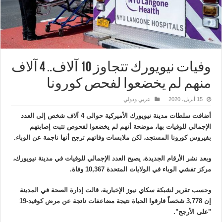
وفيات نيويورك تتجاوز 10 آلاف.. 4 آلاف
منهم لم يخضعوا لفحص كورونا
15 أبريل، 2020
عربي ودولي
أضافت سلطات مدينة نيويورك الأميركية حوالى 4 آلاف شخص إلى العدد
الإجمالي للوفيات بها، موضحة أنهم لم يخضعوا لفحوص تثبت إصابتهم
بفيروس كورونا المستجد، لكن ملابسات وفاتهم ترجح أنها ناجمة عن الوباء.
وبعد نشر الأرقام الجديدة، يصبح العدد الإجمالي للوفيات في مدينة نيويورك،
مركز تفشي الوباء في الولايات المتحدة 10,367 وفاة.
وحسب تقرير لشبكة سكاي نيوز الإخبارية، قالت إدارة الصحة في المدينة
إن 3,778 شخصاً فارقوا الحياة نتيجة مضاعفات ناتجة عن مرض كوفيد-19
"على الأرجح".