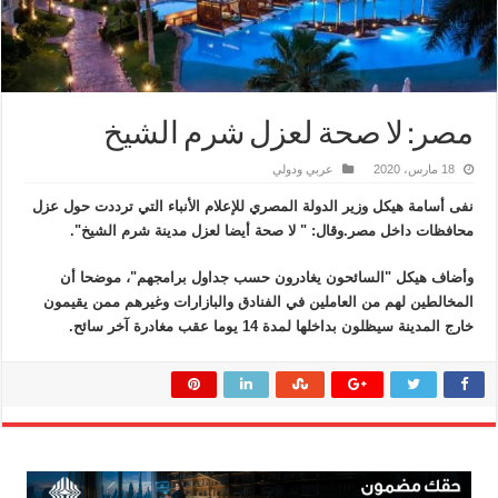
مصر: لا صحة لعزل شرم الشيخ
18 مارس، 2020
عربي ودولي
نفى أسامة هيكل وزير الدولة المصري للإعلام الأنباء التي ترددت حول عزل
محافظات داخل مصر.وقال: " لا صحة أيضا لعزل مدينة شرم الشيخ".
وأضاف هيكل "السائحون يغادرون حسب جداول برامجهم"، موضحا أن
المخالطين لهم من العاملين في الفنادق والبازارات وغيرهم ممن يقيمون
خارج المدينة سيظلون بداخلها لمدة 14 يوما عقب مغادرة آخر سائح.