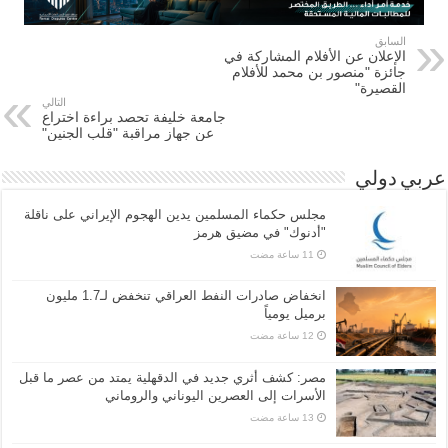
السابق
الإعلان عن الأفلام المشاركة في
جائزة "منصور بن محمد للأفلام
القصيرة"
التالي
جامعة خليفة تحصد براءة اختراع
عن جهاز مراقبة "قلب الجنين"
عربي دولي
مجلس حكماء المسلمين يدين الهجوم الإيراني على ناقلة
"أدنوك" في مضيق هرمز
انخفاض صادرات النفط العراقي تنخفض لـ1.7 مليون
برميل يومياً
مصر: كشف أثري جديد في الدقهلية يمتد من عصر ما قبل
الأسرات إلى العصرين اليوناني والروماني