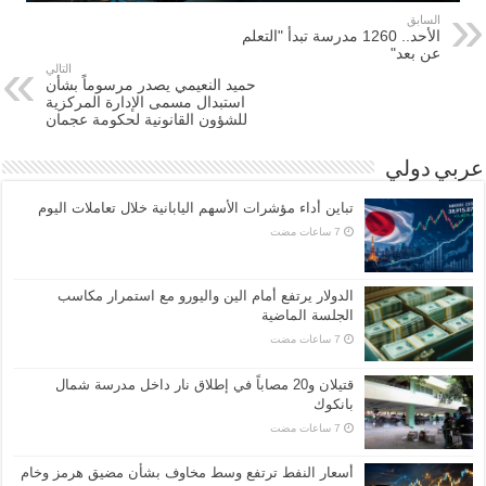
السابق
الأحد.. 1260 مدرسة تبدأ "التعلم
عن بعد"
التالي
حميد النعيمي يصدر مرسوماً بشأن
استبدال مسمى الإدارة المركزية
للشؤون القانونية لحكومة عجمان
عربي دولي
تباين أداء مؤشرات الأسهم اليابانية خلال تعاملات اليوم
الدولار يرتفع أمام الين واليورو مع استمرار مكاسب
الجلسة الماضية
قتيلان و20 مصاباً في إطلاق نار داخل مدرسة شمال
بانكوك
أسعار النفط ترتفع وسط مخاوف بشأن مضيق هرمز وخام