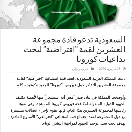
السعودية تدعو قادة مجموعة
العشرين لقمة "افتراضية" لبحث
تداعيات كورونا
18 مارس، 2020
عربي ودولي
دعت المملكة العربية السعودية، لعقد قمة استثنائية "افتراضية" لقادة
مجموعة العشرين للتفاكر حول فيروس "كورونا" الجديد «كوفيد - 19».
وأوضحت المملكة في بيان صدر أمس أنه استشعاراً منها لأهمية تكثيف
الجهود الدولية المبذولة لمكافحة فيروس كورونا المستجد، وفي ضوء
رئاستها لمجموعة العشرين هذا العام، فإنها تقوم بإجراء اتصالات مستمرة
مع دول المجموعة لعقد اجتماع قمة استثنائي "افتراضي" الأسبوع القادم؛
بهدف بحث سبل توحيد الجهود لمواجهة انتشار الوباء.