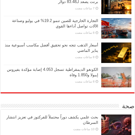
برنت يصعد لـ83.48 دولار
التجارة الخارجية للصين تنمو 19.2% في يوليو وصناعة
الآلات تواصل أداءها القوي
أسعار الذهب تتجه نحو تحقيق أفضل مكاسب أسبوعية منذ
يناير الماضي
الكونغو الديمقراطية تسجل 4.053 إصابة مؤكدة بفيروس
إيبولا و1.850 وفاة
صحة
بحث علمي يكشف دوراً محتملاً للفركتوز في تعزيز انتشار
السرطان