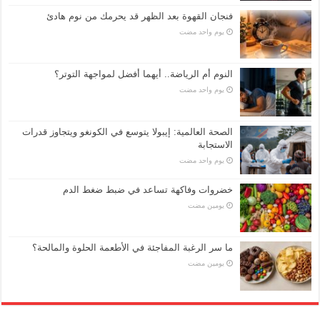
فنجان القهوة بعد الظهر قد يحرمك من نوم هادئ
‏يوم واحد مضت
النوم أم الرياضة.. أيهما أفضل لمواجهة التوتر؟
‏يوم واحد مضت
الصحة العالمية: إيبولا يتوسع في الكونغو ويتجاوز قدرات
الاستجابة
‏يوم واحد مضت
خضروات وفاكهة تساعد في ضبط ضغط الدم
‏يومين مضت
ما سر الرغبة المفاجئة في الأطعمة الحلوة والمالحة؟
‏يومين مضت