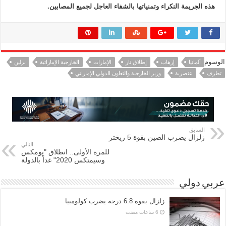
هذه الجريمة النكراء وتمنياتها بالشفاء العاجل لجميع المصابين.
الوسوم
ألمانيا
إرهاب
إطلاق نار
الإمارات
الخارجية الإماراتية
برلين
تطرف
عنصرية
وزير الخارجية والتعاون الدولي الإماراتي
السابق
زلزال يضرب الصين بقوة 5 ريختر
التالي
للمرة الأولى.. انطلاق "يومكس
وسيمتكس 2020" غداً بالدولة
عربي دولي
زلزال بقوة 6.8 درجة يضرب كولومبيا