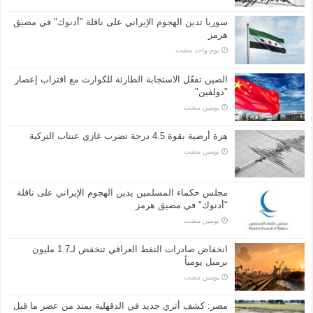
سوريا تدين الهجوم الإيراني على ناقلة "أدنوك" في مضيق
هرمز ‏
‏يوم واحد مضت
الصين تفعّل الاستجابة الطارئة للكوارث مع اقتراب إعصار
"دولفين"
‏يومين مضت
هزة أرضية بقوة 4.5 درجة تضرب غازي عنتاب التركية
‏يومين مضت
مجلس حكماء المسلمين يدين الهجوم الإيراني على ناقلة
"أدنوك" في مضيق هرمز
‏يومين مضت
انخفاض صادرات النفط العراقي تنخفض لـ1.7 مليون
برميل يومياً
‏يومين مضت
مصر: كشف أثري جديد في الدقهلية يمتد من عصر ما قبل