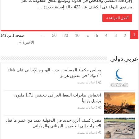
إجراءات التقصي والفحص في الدولة وتوسيع نطاق الفحوصات على
مستوى الدولة في الكشف عن 422 حالة إصابة جديدة …
أكمل القراءة »
1
...
30
20
10
»
5
4
3
2
صفحة 1 من 149
الأخيرة »
عربي دولي
مجلس حكماء المسلمين يدين الهجوم الإيراني على ناقلة
"أدنوك" في مضيق هرمز
انخفاض صادرات النفط العراقي تنخفض لـ1.7 مليون
برميل يومياً
مصر: كشف أثري جديد في الدقهلية يمتد من عصر ما قبل
الأسرات إلى العصرين اليوناني والروماني