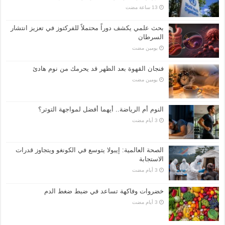
بحث علمي يكشف دوراً محتملاً للفركتوز في تعزيز انتشار
السرطان
‏يومين مضت
فنجان القهوة بعد الظهر قد يحرمك من نوم هادئ
‏يومين مضت
النوم أم الرياضة.. أيهما أفضل لمواجهة التوتر؟
الصحة العالمية: إيبولا يتوسع في الكونغو ويتجاوز قدرات
الاستجابة
خضروات وفاكهة تساعد في ضبط ضغط الدم