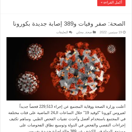
أكمل القراءة »
الصحة: صفر وفيات و389 إصابة جديدة بكورونا
19 سبتمبر، 2022
صحة
,
محلي
التعليقات
أعلنت وزارة الصحة ووقاية المجتمع عن إجراء 229,513 فحصاً جديداً
لفيروس كورونا "كوفيد 19" خلال الساعات الـ24 الماضية على فئات مختلفة
في المجتمع باستخدام أفضل وأحدث تقنيات الفحص الطبي. ‏‎وساهم تكثيف
إجراءات التقصي والفحص في الدولة وتوسيع نطاق الفحوصات على
مستوى الدولة في الكشف عن 389 حالة إصابة جديدة بفيروس …