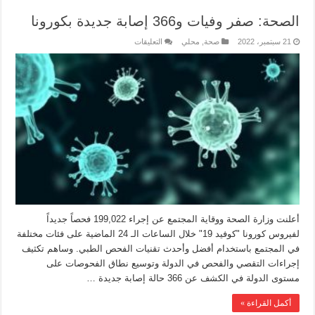
الصحة: صفر وفيات و366 إصابة جديدة بكورونا
21 سبتمبر، 2022
صحة
,
محلي
التعليقات
أعلنت وزارة الصحة ووقاية المجتمع عن إجراء 199,022 فحصاً جديداً
لفيروس كورونا "كوفيد 19" خلال الساعات الـ 24 الماضية على فئات مختلفة
في المجتمع باستخدام أفضل وأحدث تقنيات الفحص الطبي. ‏‎وساهم تكثيف
إجراءات التقصي والفحص في الدولة وتوسيع نطاق الفحوصات على
مستوى الدولة في الكشف عن 366 حالة إصابة جديدة …
أكمل القراءة »