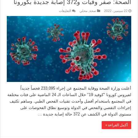
الصحة: صفر وفيات و372 إصابة جديدة بكورونا
22 سبتمبر، 2022
صحة
,
محلي
التعليقات
أعلنت وزارة الصحة ووقاية المجتمع عن إجراء 233,095 فحصاً جديداً
لفيروس كورونا "كوفيد 19" خلال الساعات الـ 24 الماضية على فئات مختلفة
في المجتمع باستخدام أفضل وأحدث تقنيات الفحص الطبي.‏‎ وساهم تكثيف
إجراءات التقصي والفحص في الدولة وتوسيع نطاق الفحوصات على
مستوى الدولة في الكشف عن 372 حالة إصابة جديدة …
أكمل القراءة »