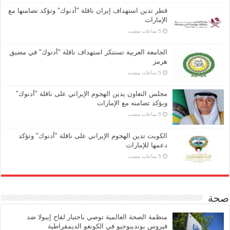
قطر تدين استهداف إيران ناقلة "أدنوك" وتؤكد تضامنها مع
الإمارات
الجامعة العربية تستنكر استهداف ناقلة "أدنوك" في مضيق
هرمز
مجلس التعاون يدين الهجوم الإيراني على ناقلة "أدنوك"
ويؤكد تضامنه مع الإمارات
الكويت تدين الهجوم الإيراني على ناقلة "أدنوك" وتؤكد
دعمها للإمارات
صحة
منظمة الصحة العالمية توصي باختبار لقاح إيبولا ضد
فيروس بونديبوجيو في الكونغو الديمقراطية