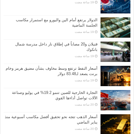
الدولار يرتفع أمام الين واليورو مع استمرار مكاسب
الجلسة الماضية
قتيلان و20 مصاباً في إطلاق نار داخل مدرسة شمال
بانكوك
أسعار النفط ترتفع وسط مخاوف بشأن مضيق هرمز وخام
برنت يصعد لـ83.48 دولار
التجارة الخارجية للصين تنمو 19.2% في يوليو وصناعة
الآلات تواصل أداءها القوي
أسعار الذهب تتجه نحو تحقيق أفضل مكاسب أسبوعية منذ
يناير الماضي