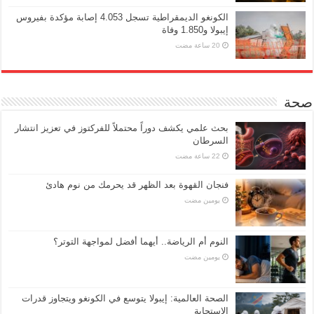
الكونغو الديمقراطية تسجل 4.053 إصابة مؤكدة بفيروس
إيبولا و1.850 وفاة
صحة
بحث علمي يكشف دوراً محتملاً للفركتوز في تعزيز انتشار
السرطان
فنجان القهوة بعد الظهر قد يحرمك من نوم هادئ
‏يومين مضت
النوم أم الرياضة.. أيهما أفضل لمواجهة التوتر؟
‏يومين مضت
الصحة العالمية: إيبولا يتوسع في الكونغو ويتجاوز قدرات
الاستجابة