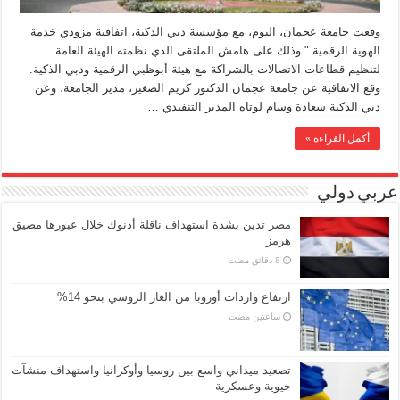
وقعت جامعة عجمان، اليوم، مع مؤسسة دبي الذكية، اتفاقية مزودي خدمة
الهوية الرقمية " وذلك على هامش الملتقى الذي نظمته الهيئة العامة
لتنظيم قطاعات الاتصالات بالشراكة مع هيئة أبوظبي الرقمية ودبي الذكية.
وقع الاتفاقية عن جامعة عجمان الدكتور كريم الصغير، مدير الجامعة، وعن
دبي الذكية سعادة وسام لوتاه المدير التنفيذي …
أكمل القراءة »
عربي دولي
مصر تدين بشدة استهداف ناقلة أدنوك خلال عبورها مضيق
هرمز
ارتفاع واردات أوروبا من الغاز الروسي بنحو 14%
‏ساعتين مضت
تصعيد ميداني واسع بين روسيا وأوكرانيا واستهداف منشآت
حيوية وعسكرية