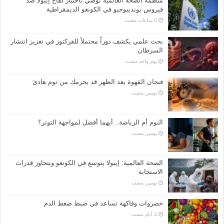
منظمة الصحة العالمية توصي باختبار لقاح إيبولا ضد
فيروس بونديبوجيو في الكونغو الديمقراطية
بحث علمي يكشف دوراً محتملاً للفركتوز في تعزيز انتشار
السرطان
‏يوم واحد مضت
فنجان القهوة بعد الظهر قد يحرمك من نوم هادئ
‏يومين مضت
النوم أم الرياضة.. أيهما أفضل لمواجهة التوتر؟
‏يومين مضت
الصحة العالمية: إيبولا يتوسع في الكونغو ويتجاوز قدرات
الاستجابة
‏يومين مضت
خضروات وفاكهة تساعد في ضبط ضغط الدم