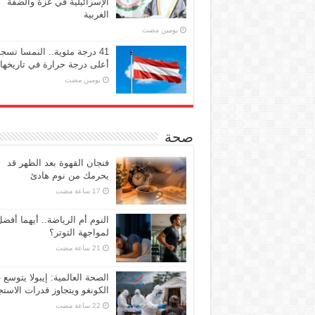
الإسرائيلية في غزة والضفة
الغربية
‏يومين مضت
41 درجة مئوية.. النمسا تسج
أعلى درجة حرارة في تاريخها
‏يومين مضت
صحة
فنجان القهوة بعد الظهر قد
يحرمك من نوم هادئ
النوم أم الرياضة.. أيهما أفض
لمواجهة التوتر؟
الصحة العالمية: إيبولا يتوسع 
الكونغو ويتجاوز قدرات الاستج