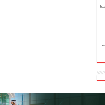
ضبط
في