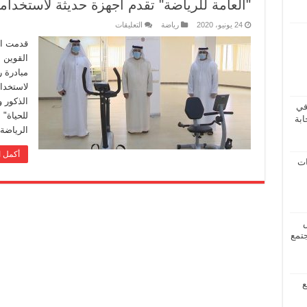
"العامة للرياضة" تقدم أجهزة حديثة لاستخدام
24 يونيو، 2020
رياضة
التعليقات
قدمت اله
القوين ا
مبادرة ر
لاستخدا
الذكور و
في
للحياة" 
ابة
الرياضة
أكمل ا
ات
جتمع
ع