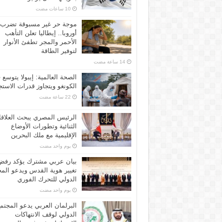
موجة حر غير مسبوقة تضرب
أوروبا.. إيطاليا تعلن التأهب
الأحمر والمجر تطفئ الأنوار
لتوفير الطاقة
الصحة العالمية: إيبولا يتوسع 
الكونغو ويتجاوز قدرات الاستج
الرئيس المصري يبحث العلاق
الثنائية وتطورات الأوضاع
الإقليمية مع ملك البحرين
‏يوم واحد مضت
بيان عربي مشترك يؤكد رفض
تغيير هوية القدس ويدعو الم
الدولي للتحرك الفوري
‏يوم واحد مضت
البرلمان العربي يدعو المجتم
الدولي لوقف الانتهاكات