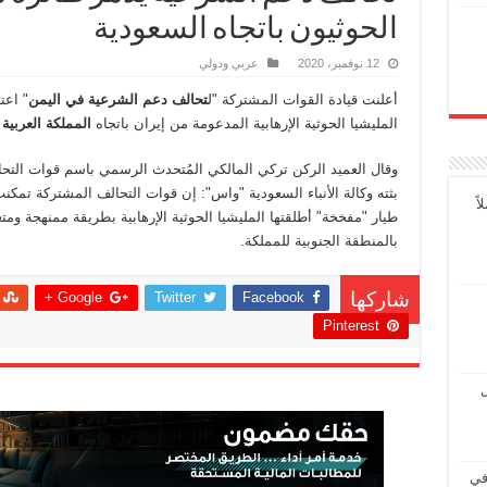
الحوثيون باتجاه السعودية
12 نوفمبر، 2020
عربي ودولي
أعلنت قيادة القوات المشتركة "ل
تحالف دعم الشرعية في اليمن
" اعت
المليشيا الحوثية الإرهابية المدعومة من إيران باتجاه
المملكة العربية
وقال العميد الركن تركي المالكي المُتحدث الرسمي باسم قوات التح
بثته وكالة الأنباء السعودية "واس": إن قوات التحالف المشتركة تمك
ً
طيار "مفخخة" أطلقتها المليشيا الحوثية الإرهابية بطريقة ممنهجة ومت
بالمنطقة الجنوبية للمملكة.
Google +
Twitter
Facebook
شاركها
Pinterest
ل
في