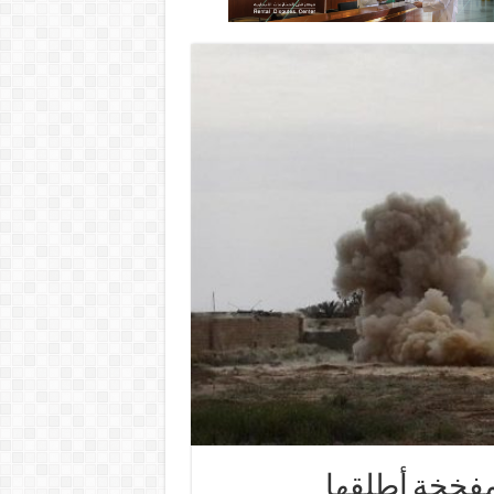
مفخخة أطلقها