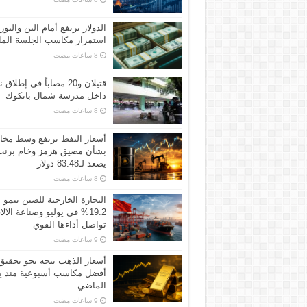
الدولار يرتفع أمام الين واليور
استمرار مكاسب الجلسة الما
قتيلان و20 مصاباً في إطلاق ن
داخل مدرسة شمال بانكوك
أسعار النفط ترتفع وسط مخ
بشأن مضيق هرمز وخام برنت
يصعد لـ83.48 دولار
التجارة الخارجية للصين تنمو
19.2% في يوليو وصناعة الآل
تواصل أداءها القوي
أسعار الذهب تتجه نحو تحقيق
أفضل مكاسب أسبوعية منذ ين
الماضي