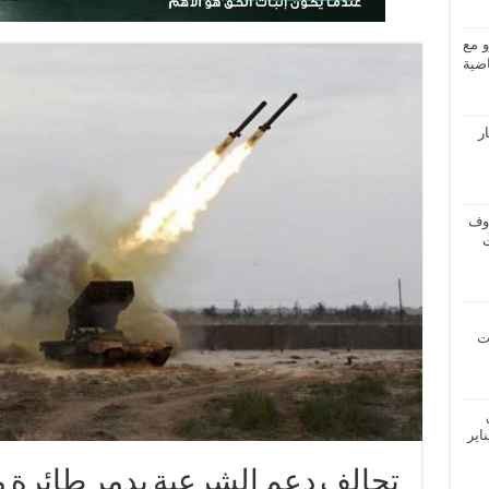
و مع
ضية
ار
اوف
ات
اير
تحالف دعم الشرعية يدمر طائرة 