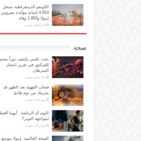
الكونغو الديمقراطية تسجل
4.053 إصابة مؤكدة بفيروس
إيبولا و1.850 وفاة
صحة
بحث علمي يكشف دوراً محتملا
للفركتوز في تعزيز انتشار
السرطان
فنجان القهوة بعد الظهر قد
يحرمك من نوم هادئ
‏يوم واحد مضت
النوم أم الرياضة.. أيهما أفض
لمواجهة التوتر؟
‏يوم واحد مضت
الصحة العالمية: إيبولا يتوسع 