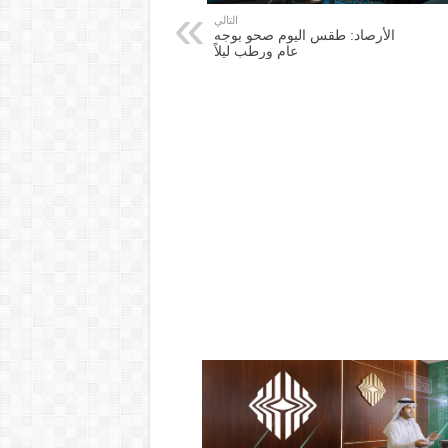
التالي
الأرصاد: طقس اليوم صحو بوجه
عام ورطب ليلاً