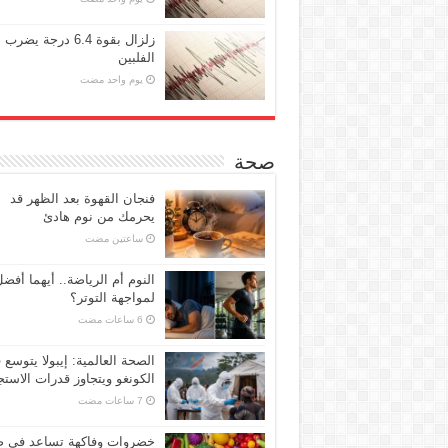
زلزال بقوة 6.4 درجة يضرب
الفلبين
‏يوم واحد مضت
صحة
فنجان القهوة بعد الظهر قد
يحرمك من نوم هادئ
‏ساعتين مضت
النوم أم الرياضة.. أيهما أفض
لمواجهة التوتر؟
الصحة العالمية: إيبولا يتوسع 
الكونغو ويتجاوز قدرات الاستج
خضروات وفاكهة تساعد في 