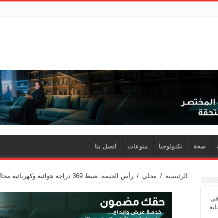
صحة
تكنولوجيا
منوعات
اتصل بنا
الرئيسية
/
محلي
/
رأس الخيمة: ضبط 369 دراجة هوائية وكهربائية مخالفة خلال أسبوعين
في
ابة