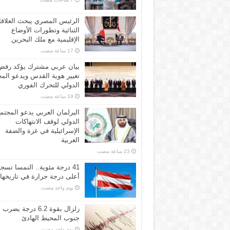
الرئيس المصري يبحث العلاق
الثنائية وتطورات الأوضاع
الإقليمية مع ملك البحرين
بيان عربي مشترك يؤكد رفض
تغيير هوية القدس ويدعو الم
الدولي للتحرك الفوري
البرلمان العربي يدعو المجتم
الدولي لوقف الانتهاكات
الإسرائيلية في غزة والضفة
الغربية
41 درجة مئوية.. النمسا تسج
أعلى درجة حرارة في تاريخها
‏يوم واحد مضت
زلزال بقوة 6.2 درجة يضرب
جنوب المحيط الهادئ
‏يوم واحد مضت