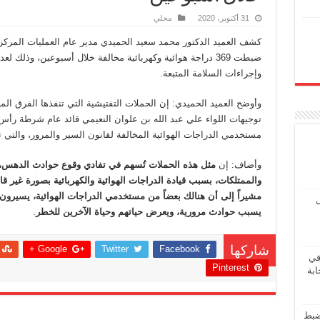
31 أكتوبر، 2020
محلي
كشف العميد الدكتور محمد سعيد الحميدي مدير عام العمليات المرك
ضبطت 369 دراجة هوائية وكهربائية مخالفة خلال أسبوعين، وذلك ل
وإجراءات السلامة المتبعة.
وأوضح العميد الحميدي: إن الحملات التفتيشية التي تنفذها الفرق المي
توجيهات اللواء علي عبد الله بن علوان النعيمي قائد عام شرطة رأس
مستخدمي الدراجات الهوائية المخالفة لقانون السير والمرور، والتي ت
وأضاف: إن
مثل هذه الحملات تُسهم في تفادي وقوع حوادث الدهس، و
والممتلكات، بسبب قيادة الدراجات الهوائية والكهربائية بصورة غير قان
مشيراً إلى أن هنالك بعضاً من مستخدمي الدراجات الهوائية، يسيرون
ل
يسبب حوادث مرورية، ويعرض حياتهم وحياة الآخرين للخطر
.
Google +
Twitter
Facebook
شاركها
في
Pinterest
ابة
ضبط