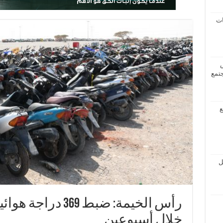
ات
جتمع
ع
ل
رأس الخيمة: ضبط 369
خلال أسبوعين