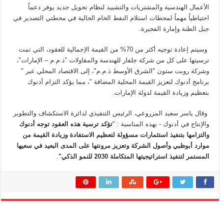
الأعمال الهندسية والمشتريات والتشييد لنظام تحويل جديد يوفر دعماً
احتياطياً مهماً لمحطات استلام النفط الخام الحالية في محطتي التصدير في
جبل الظنة وإمارة الفجيرة.
وسيتم إعادة توجيه أكثر من 70% من القيمة الإجمالية للعقود، التي تمت
ترسيتها على كل من شركة جلفار للهندسة والمقاولات "ذ.م.م – الإمارات"،
وشركة روبت ستون "الشرق الأوسط ذ.م.م"، إلى الاقتصاد المحلي عبر "
برنامج أدنوك لتعزيز القيمة المحلية المضافة "، مما يؤكد التزام أدنوك
بتعظيم وزيادة القيمة لدولة الإمارات.
وقال ياسر سعيد المزروعي، الرئيس التنفيذي لدائرة الاستكشاف والتطوير
والإنتاج في أدنوك - بهذه المناسبة : "
تؤكد ترسية هذه العقود توجه أدنوك
والتزامها بتنفيذ استثمارات مسؤولة لتعظيم الاستفادة وزيادة القيمة من
موارد أبوظبي وأصول الشركة وتعزيز مرونتها على المدى البعيد في سعيها
المستمر لتنفيذ استراتيجيتها المتكاملة 2030 للنمو الذكي"
.