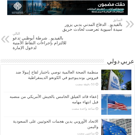
السابق
بالفيديو.. الدفاع المدني بدبي يزور
سيدة آسيوية تعرضت لحادث حريق
التالي
بالفيديو.. شرطة أبوظبي تدعو
للالتزام بإجراءات النقاط الأمنية
لدخول الإمارة
عربي دولي
منظمة الصحة العالمية توصي باختبار لقاح إيبولا ضد
فيروس بونديبوجيو في الكونغو الديمقراطية
إعفاء قائد الفيلق الخامس بالجيش الأمريكي من منصبه
قبل انتهاء مهامه
‏ساعة واحدة مضت
الاتحاد الأوروبي يدين هجمات الحوثيين على السعودية
واليمن
‏ساعتين مضت