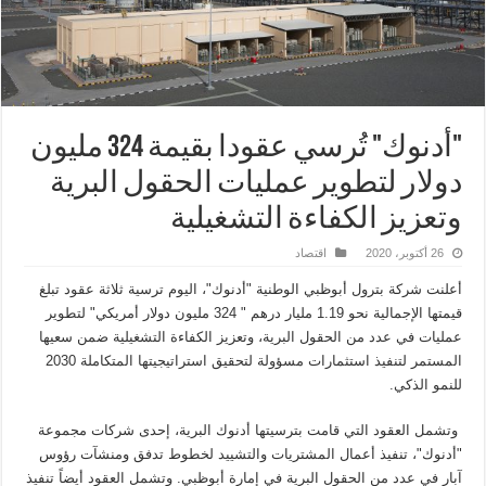
"أدنوك" تُرسي عقودا بقيمة 324 مليون
دولار لتطوير عمليات الحقول البرية
وتعزيز الكفاءة التشغيلية
26 أكتوبر، 2020
اقتصاد
أعلنت شركة بترول أبوظبي الوطنية "أدنوك"، اليوم ترسية ثلاثة عقود تبلغ
قيمتها الإجمالية نحو 1.19 مليار درهم " 324 مليون دولار أمريكي" لتطوير
عمليات في عدد من الحقول البرية، وتعزيز الكفاءة التشغيلية ضمن سعيها
المستمر لتنفيذ استثمارات مسؤولة لتحقيق استراتيجيتها المتكاملة 2030
للنمو الذكي.
وتشمل العقود التي قامت بترسيتها أدنوك البرية، إحدى شركات مجموعة
"أدنوك"، تنفيذ أعمال المشتريات والتشييد لخطوط تدفق ومنشآت رؤوس
آبار في عدد من الحقول البرية في إمارة أبوظبي. وتشمل العقود أيضاً تنفيذ