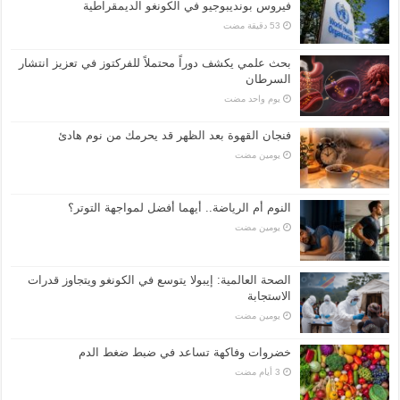
فيروس بونديبوجيو في الكونغو الديمقراطية
بحث علمي يكشف دوراً محتملاً للفركتوز في تعزيز انتشار
السرطان
‏يوم واحد مضت
فنجان القهوة بعد الظهر قد يحرمك من نوم هادئ
‏يومين مضت
النوم أم الرياضة.. أيهما أفضل لمواجهة التوتر؟
‏يومين مضت
الصحة العالمية: إيبولا يتوسع في الكونغو ويتجاوز قدرات
الاستجابة
‏يومين مضت
خضروات وفاكهة تساعد في ضبط ضغط الدم