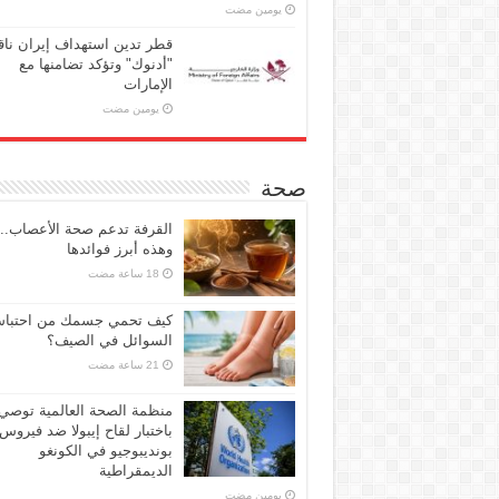
‏يومين مضت
قطر تدين استهداف إيران ناق
"أدنوك" وتؤكد تضامنها مع
الإمارات
‏يومين مضت
صحة
القرفة تدعم صحة الأعصاب..
وهذه أبرز فوائدها
كيف تحمي جسمك من احتبا
السوائل في الصيف؟
منظمة الصحة العالمية توصي
باختبار لقاح إيبولا ضد فيروس
بونديبوجيو في الكونغو
الديمقراطية
‏يومين مضت