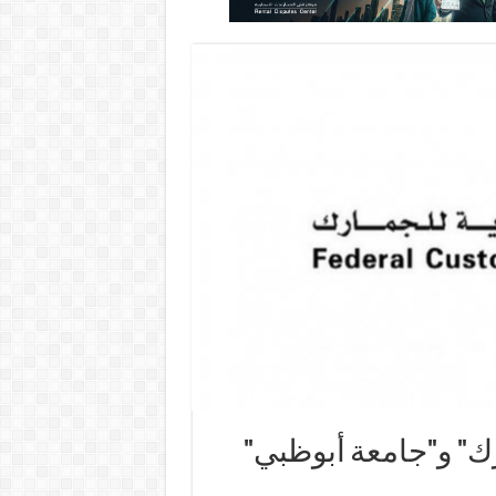
رك" و"جامعة أبوظبي"