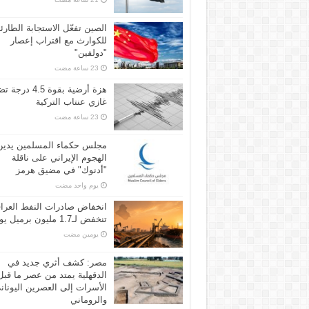
الصين تفعّل الاستجابة الطارئ
للكوارث مع اقتراب إعصار
"دولفين"
هزة أرضية بقوة 4.5 
غازي عنتاب التركية
مجلس حكماء المسلمين يدين
الهجوم الإيراني على ناقلة
"أدنوك" في مضيق هرمز
‏يوم واحد مضت
انخفاض صادرات النفط العرا
تنخفض لـ1.7 مليون برميل يومياً
‏يومين مضت
مصر: كشف أثري جديد في
الدقهلية يمتد من عصر ما قبل
الأسرات إلى العصرين اليونان
والروماني