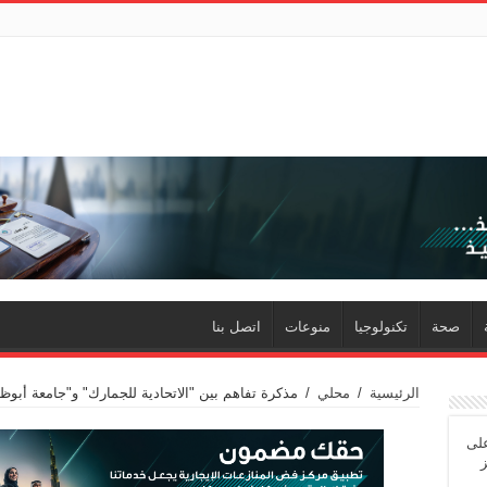
صحة
تكنولوجيا
منوعات
اتصل بنا
الرئيسية
/
محلي
/
مذكرة تفاهم بين "الاتحادية للجمارك" و"جامعة أبوظب
على
‏