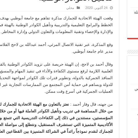
24 أكتوبر، 2020
محلي
لة
وقعت الهيئة الاتحادية للجمارك مذكرة تفاهم مع جامعة أبوظبي بهدف 
الخطط والبرامج التعليمية والتدريبية وتأهيل الكوادر الوطنية بالهيئة
والإدارة والإحصاء وتقنية المعلومات والتعاون الدولي وإدارة المخاطر
وقع المذكرة، عبر تقنية الاتصال المرئي، أحمد عبدالله بن لاحج الفلاس
مدير عام جامعة أبوظبي.
وقال أحمد بن لاحج، إن الهيئة حريصة على تزويد الكوادر الوطنية بال
العلمية اللازمة لرفع مستوى الكفاءة والأداء في تنفيذ المهام والمسؤ
المنافذ الجمركية بالدولة، وتطوير قدرات تلك الكوادر لمواجهة التحديا
للدولة ويساهم في حماية أمن المجتمع من الممارسات التجارية غير ال
س
العمليات الجمركية في أسرع وقت ممكن.
من جهته، قال وقار أحمد :
نعتز بالتعاون مع الهيئة الاتحادية للجمار
من خلال المساهمة في تدريب وتأهيل الكوادر العاملة فيها أو من خلال 
المؤسستين، مستندين في ذلك إلى الكفاءات التدريسية التي تتمتع بها
الأكاديمية المتميزة التي تستشرف المستقبل، ونتطلع إلى مواصلة العم
للجمارك لنقدم نموذجاً رائداً في الشراكة المتميزة بين القطاعين الع