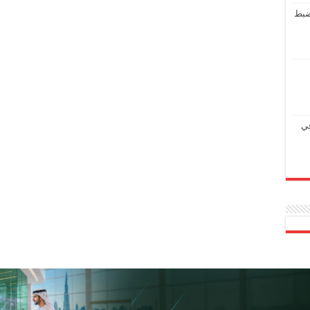
ضبط
في