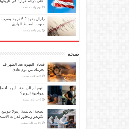
أعلى درجة حرارة في تاريخها
‏يوم واحد مضت
زلزال بقوة 6.2 درجة يضرب
جنوب المحيط الهادئ
‏يوم واحد مضت
صحة
فنجان القهوة بعد الظهر قد
يحرمك من نوم هادئ
النوم أم الرياضة.. أيهما أفض
لمواجهة التوتر؟
الصحة العالمية: إيبولا يتوسع 
الكونغو ويتجاوز قدرات الاستج