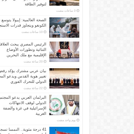
لتوفير الطاقة
الصحة العالمية: إيبولا يتوسع 
الكونغو ويتجاوز قدرات الاستج
الرئيس المصري يبحث العلاق
الثنائية وتطورات الأوضاع
الإقليمية مع ملك البحرين
بيان عربي مشترك يؤكد رفض
تغيير هوية القدس ويدعو الم
الدولي للتحرك الفوري
البرلمان العربي يدعو المجتم
الدولي لوقف الانتهاكات
الإسرائيلية في غزة والضفة
الغربية
‏يوم واحد مضت
41 درجة مئوية.. النمسا تسج