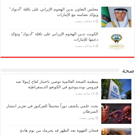
مجلس التعاون يدين الهجوم الإيراني على ناقلة "أدنوك"
ويؤكد تضامنه مع الإمارات
الكويت تدين الهجوم الإيراني على ناقلة "أدنوك" وتؤكد
دعمها للإمارات
صحة
منظمة الصحة العالمية توصي باختبار لقاح إيبولا ضد
فيروس بونديبوجيو في الكونغو الديمقراطية
بحث علمي يكشف دوراً محتملاً للفركتوز في تعزيز انتشار
السرطان
‏يومين مضت
فنجان القهوة بعد الظهر قد يحرمك من نوم هادئ