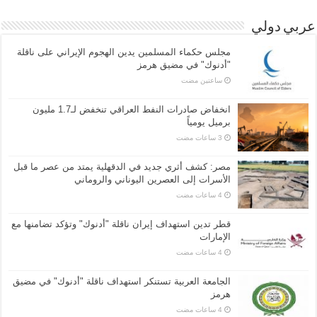
عربي دولي
مجلس حكماء المسلمين يدين الهجوم الإيراني على ناقلة
"أدنوك" في مضيق هرمز
‏ساعتين مضت
انخفاض صادرات النفط العراقي تنخفض لـ1.7 مليون
برميل يومياً
مصر: كشف أثري جديد في الدقهلية يمتد من عصر ما قبل
الأسرات إلى العصرين اليوناني والروماني
قطر تدين استهداف إيران ناقلة "أدنوك" وتؤكد تضامنها مع
الإمارات
الجامعة العربية تستنكر استهداف ناقلة "أدنوك" في مضيق
هرمز