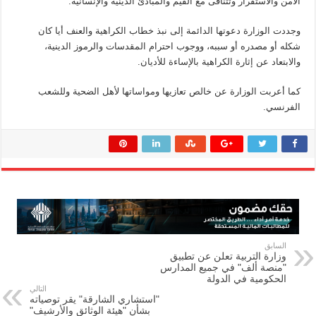
الأمن والاستقرار وتتنافى مع القيم والمبادئ الدينية والإنسانية.
وجددت الوزارة دعوتها الدائمة إلى نبذ خطاب الكراهية والعنف أيا كان
شكله أو مصدره أو سببه، ووجوب احترام المقدسات والرموز الدينية،
والابتعاد عن إثارة الكراهية بالإساءة للأديان.
كما أعربت الوزارة عن خالص تعازيها ومواساتها لأهل الضحية وللشعب
الفرنسي.
السابق
وزارة التربية تعلن عن تطبيق
"منصة ألف" في جميع المدارس
الحكومية في الدولة
التالي
"استشاري الشارقة" يقر توصياته
بشأن "هيئة الوثائق والأرشيف"