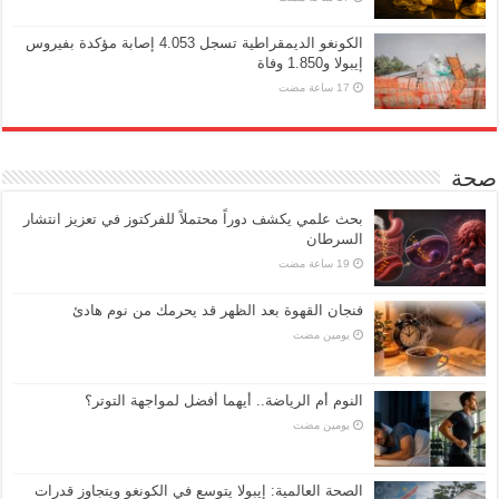
الكونغو الديمقراطية تسجل 4.053 إصابة مؤكدة بفيروس
إيبولا و1.850 وفاة
صحة
بحث علمي يكشف دوراً محتملاً للفركتوز في تعزيز انتشار
السرطان
فنجان القهوة بعد الظهر قد يحرمك من نوم هادئ
‏يومين مضت
النوم أم الرياضة.. أيهما أفضل لمواجهة التوتر؟
‏يومين مضت
الصحة العالمية: إيبولا يتوسع في الكونغو ويتجاوز قدرات