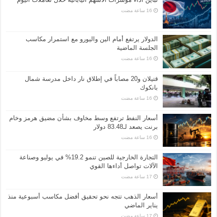
الدولار يرتفع أمام الين واليورو مع استمرار مكاسب
الجلسة الماضية
قتيلان و20 مصاباً في إطلاق نار داخل مدرسة شمال
بانكوك
أسعار النفط ترتفع وسط مخاوف بشأن مضيق هرمز وخام
برنت يصعد لـ83.48 دولار
التجارة الخارجية للصين تنمو 19.2% في يوليو وصناعة
الآلات تواصل أداءها القوي
أسعار الذهب تتجه نحو تحقيق أفضل مكاسب أسبوعية منذ
يناير الماضي