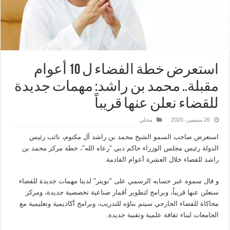
استعرض خطة الفضاء ل 10 أعوام
مقبلة.. محمد بن راشد: مهمات جديدة
للقضاء نعلن عنها قريباً
26 سبتمبر، 2020
محلي
استعرض صاحب السمو الشيخ محمد بن راشد آل مكتوم، نائب رئيس
الدولة رئيس مجلس الوزراء حاكم دبي "رعاه الله"، خطة مركز محمد بن
راشد للفضاء خلال العشرة أعوام القادمة.
و قال سموه عبر حسابه الرسمي على "تويتر" لدينا مهمات جديدة للفضاء
سنعلن عنها قريباً، وبرامج لتطوير أقمار صناعية تخصصية جديدة، ومركز
محاكاة للفضاء الخارجي سيتم بناؤه للتدريب، وبرامج أكاديمية وتعليمية مع
الجامعات لبناء ثقافة علمية وتقنية جديدة.