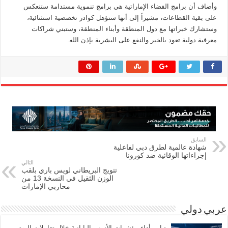
وأضاف أن برامج الفضاء الإماراتية هي برامج تنموية مستدامة ستنعكس
على بقية القطاعات، مشيراً إلى أنها ستؤهل كوادر تخصصية استثنائية،
وستشارك خبراتها مع دول المنطقة وأبناء المنطقة، وستبني شراكات
معرفية دولية تعود بالخير والنفع على البشرية بإذن الله.
السابق
شهادة عالمية لطرق دبي لفاعلية
إجراءاتها الوقائية ضد كورونا
التالي
تتويج البريطاني لويس باري بلقب
الوزن الثقيل في النسخة 13 من
محاربي الإمارات
عربي دولي
تباين أداء مؤشرات الأسهم اليابانية خلال تعاملات اليوم