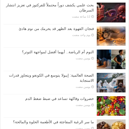
بحث علمي يكشف دوراً محتملاً للفركتوز في تعزيز انتشار
السرطان
فنجان القهوة بعد الظهر قد يحرمك من نوم هادئ
‏يوم واحد مضت
النوم أم الرياضة.. أيهما أفضل لمواجهة التوتر؟
‏يومين مضت
الصحة العالمية: إيبولا يتوسع في الكونغو ويتجاوز قدرات
الاستجابة
‏يومين مضت
خضروات وفاكهة تساعد في ضبط ضغط الدم
‏يومين مضت
ما سر الرغبة المفاجئة في الأطعمة الحلوة والمالحة؟
‏يومين مضت