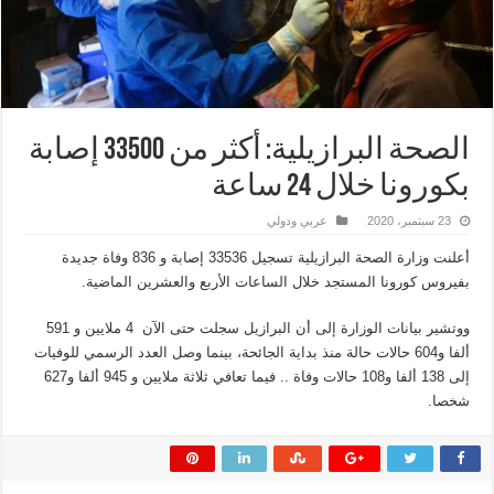
الصحة البرازيلية: أكثر من 33500 إصابة
بكورونا خلال 24 ساعة
23 سبتمبر، 2020
عربي ودولي
أعلنت وزارة الصحة البرازيلية تسجيل 33536 إصابة و 836 وفاة جديدة
بفيروس كورونا المستجد خلال الساعات الأربع والعشرين الماضية.
ووتشير بيانات الوزارة إلى أن البرازيل سجلت حتى الآن 4 ملايين و 591
ألفا و604 حالات حالة منذ بداية الجائحة، بينما وصل العدد الرسمي للوفيات
إلى 138 ألفا و108 حالات وفاة .. فيما تعافي ثلاثة ملايين و 945 ألفا و627
شخصا.