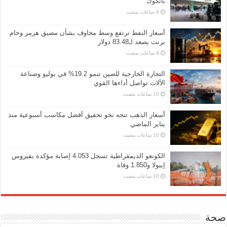
بانكوك
أسعار النفط ترتفع وسط مخاوف بشأن مضيق هرمز وخام
برنت يصعد لـ83.48 دولار
التجارة الخارجية للصين تنمو 19.2% في يوليو وصناعة
الآلات تواصل أداءها القوي
أسعار الذهب تتجه نحو تحقيق أفضل مكاسب أسبوعية منذ
يناير الماضي
الكونغو الديمقراطية تسجل 4.053 إصابة مؤكدة بفيروس
إيبولا و1.850 وفاة
صحة