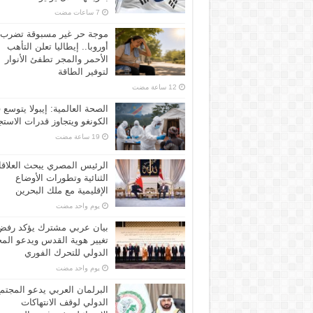
موجة حر غير مسبوقة تضرب
أوروبا.. إيطاليا تعلن التأهب
الأحمر والمجر تطفئ الأنوار
لتوفير الطاقة
الصحة العالمية: إيبولا يتوسع 
الكونغو ويتجاوز قدرات الاستج
الرئيس المصري يبحث العلاق
الثنائية وتطورات الأوضاع
الإقليمية مع ملك البحرين
‏يوم واحد مضت
بيان عربي مشترك يؤكد رفض
تغيير هوية القدس ويدعو الم
الدولي للتحرك الفوري
‏يوم واحد مضت
البرلمان العربي يدعو المجتم
الدولي لوقف الانتهاكات