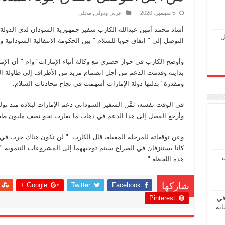
5 سبتمبر، 2020
عربي ودولي
,
محلي
أشاد محمد أمين عبدالله الكارب سفير جمهورية السودان لدى الدولة ب
ل
التوصل إلى " اتفاق جوبا للسلام " بين الحكومة الانتقالية السوداني
وأوضح الكارب في حوار حصري مع وكالة أنباء الإمارات" وام " أن ال
بدايته وقدمت الدعم من أجل انضمام مزيد من الأطراف إلى طاولة ال
ومقدرة" بذلتها دولة الإمارات أسهمت في نجاح محادثات السلام.
وأرجع الفضل إلى هذا الدعم في ذهاب ما يقارب نحو نصف مليون ط
وعن توقعاته للمرحلة المقبلة، قال الكارب: " لن تكون هناك حرب في ا
كانا يستنزفان في الصراع سيتم توجيههما إلى المشروعات التنموية.
ل
هذه اللحظة ".
Google +
Twitter
Facebook
شاركها
في
Pinterest
ابة