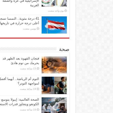
الإسرائيلية في غزة والضفة
الغربية
‏يوم واحد مضت
41 درجة مئوية.. النمسا تسج
أعلى درجة حرارة في تاريخها
‏يومين مضت
صحة
فنجان القهوة بعد الظهر قد
يحرمك من نوم هادئ
النوم أم الرياضة.. أيهما أفض
لمواجهة التوتر؟
الصحة العالمية: إيبولا يتوسع 
الكونغو ويتجاوز قدرات الاستج