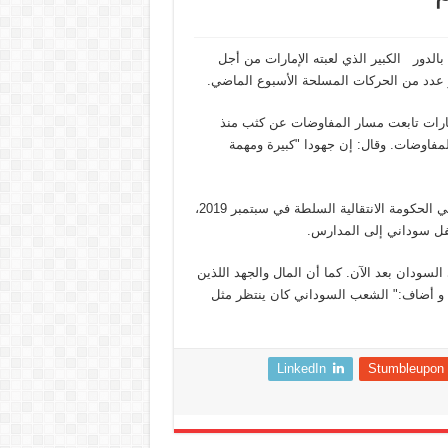
الدور الكبير الذي لعبته الإمارات من أجل
ة و عدد من الحركات المسلحة الأسبوع الماضي.
إمارات تابعت مسار المفاوضات عن كثب منذ
مفاوضات. وقال: إن جهودا "كبيرة ومهمة
في الوقت نفسه، ثمَّن السفير السوداني دعم الإمارات لبلاده منذ تولي الحكومة الانتقالية السلطة في سبتمبر 2019،
فل سوداني إلى المدارس.
لسودان بعد الآن. كما أن المال والجهد اللذين
" و أضاف:" الشعب السوداني كان ينتظر مثل
LinkedIn
Stumbleupon