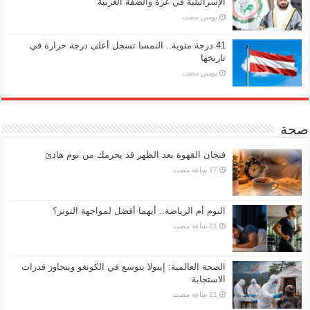
الإسرائيلية في غزة والضفة الغربية
‏يومين مضت
41 درجة مئوية.. النمسا تسجل أعلى درجة حرارة في
تاريخها
‏يومين مضت
صحة
فنجان القهوة بعد الظهر قد يحرمك من نوم هادئ
النوم أم الرياضة.. أيهما أفضل لمواجهة التوتر؟
الصحة العالمية: إيبولا يتوسع في الكونغو ويتجاوز قدرات
الاستجابة