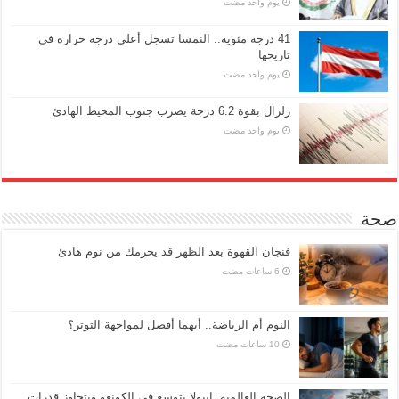
‏يوم واحد مضت
41 درجة مئوية.. النمسا تسجل أعلى درجة حرارة في
تاريخها
‏يوم واحد مضت
زلزال بقوة 6.2 درجة يضرب جنوب المحيط الهادئ
‏يوم واحد مضت
صحة
فنجان القهوة بعد الظهر قد يحرمك من نوم هادئ
النوم أم الرياضة.. أيهما أفضل لمواجهة التوتر؟
الصحة العالمية: إيبولا يتوسع في الكونغو ويتجاوز قدرات