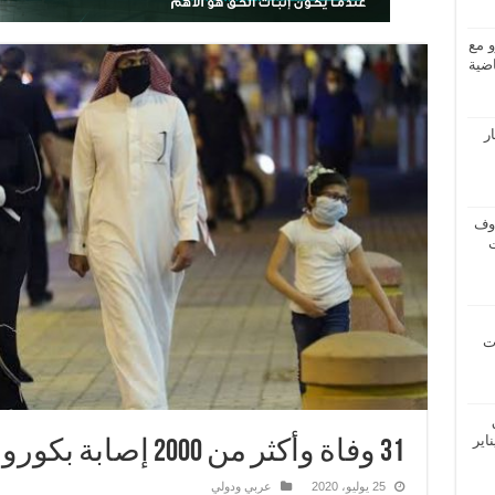
و مع
ضية
ار
اوف
ات
اير
31 وفاة وأكثر من 2000 إصابة بكورونا في السعودية
25 يوليو، 2020
عربي ودولي