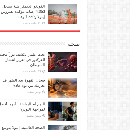
الكونغو الديمقراطية تسجل
4.053 إصابة مؤكدة بفيروس
إيبولا و1.850 وفاة
صحة
بحث علمي يكشف دوراً محتملا
للفركتوز في تعزيز انتشار
السرطان
فنجان القهوة بعد الظهر قد
يحرمك من نوم هادئ
‏يومين مضت
النوم أم الرياضة.. أيهما أفض
لمواجهة التوتر؟
‏يومين مضت
الصحة العالمية: إيبولا يتوسع 