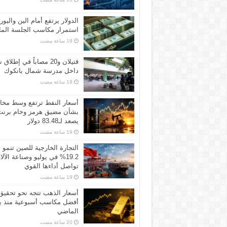
الدولار يرتفع أمام الين واليور
استمرار مكاسب الجلسة الما
قتيلان و20 مصاباً في إطلاق ن
داخل مدرسة شمال بانكوك
أسعار النفط ترتفع وسط مخ
بشأن مضيق هرمز وخام برنت
يصعد لـ83.48 دولار
التجارة الخارجية للصين تنمو
19.2% في يوليو وصناعة الآل
تواصل أداءها القوي
أسعار الذهب تتجه نحو تحقيق
أفضل مكاسب أسبوعية منذ ين
الماضي