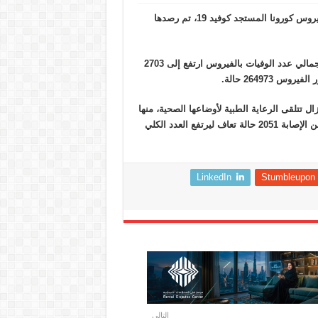
أعلنت السعودية اليوم تسجيل 31 حالة وفاة و 2201 إصابة جديدة بفيروس كورونا المستجد كوفيد 19، تم رصدها
وأوضح الدكتور محمد العبد العالي مساعد وزير الصحة السعودي أن إجمالي عدد الوفيات بالفيروس ارتفع إلى 2703
264973 حالة.
الات يوجد حالياً 44488 حالة نشطة لاتزال تتلقى الرعاية الطبية لأوضاعها الصحية، منها
2120 حالة حرجة، والبقية حالاتها مطمئنة. وبلغ عدد المتعافين الجدد من الإصابة 2051 حالة تعاف ليرتفع العدد الكلي
LinkedIn
Stumbleupon
التالي