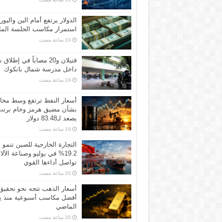
الدولار يرتفع أمام الين واليور
استمرار مكاسب الجلسة الما
قتيلان و20 مصاباً في إطلاق ن
داخل مدرسة شمال بانكوك
أسعار النفط ترتفع وسط مخ
بشأن مضيق هرمز وخام برنت
يصعد لـ83.48 دولار
التجارة الخارجية للصين تنمو
19.2% في يوليو وصناعة الآل
تواصل أداءها القوي
أسعار الذهب تتجه نحو تحقيق
أفضل مكاسب أسبوعية منذ ين
الماضي