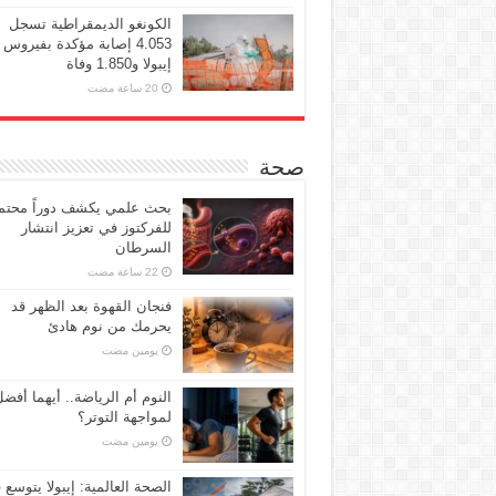
الكونغو الديمقراطية تسجل
4.053 إصابة مؤكدة بفيروس
إيبولا و1.850 وفاة
صحة
بحث علمي يكشف دوراً محتملا
للفركتوز في تعزيز انتشار
السرطان
فنجان القهوة بعد الظهر قد
يحرمك من نوم هادئ
‏يومين مضت
النوم أم الرياضة.. أيهما أفض
لمواجهة التوتر؟
‏يومين مضت
الصحة العالمية: إيبولا يتوسع 