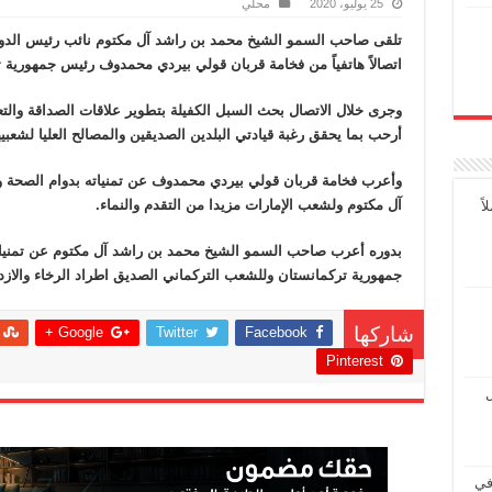
25 يوليو، 2020
محلي
تلقى صاحب السمو الشيخ محمد بن راشد آل مكتوم نائب رئيس الدول
اتصالاً هاتفياً من فخامة قربان قولي بيردي محمدوف رئيس جمهورية 
وجرى خلال الاتصال بحث السبل الكفيلة بتطوير علاقات الصداقة والتع
أرحب بما يحقق رغبة قيادتي البلدين الصديقين والمصالح العليا لشعبيه
وأعرب فخامة قربان قولي بيردي محمدوف عن تمنياته بدوام الصحة 
آل مكتوم ولشعب الإمارات مزيدا من التقدم والنماء.
ً
بدوره أعرب صاحب السمو الشيخ محمد بن راشد آل مكتوم عن تمنياته
جمهورية تركمانستان وللشعب التركماني الصديق اطراد الرخاء والازده
Google +
Twitter
Facebook
شاركها
Pinterest
ل
في