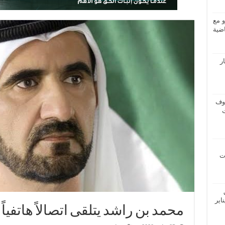
و مع
ضية
ار
اوف
ات
اير
محمد بن راشد يتلقى اتصالاً هاتفي