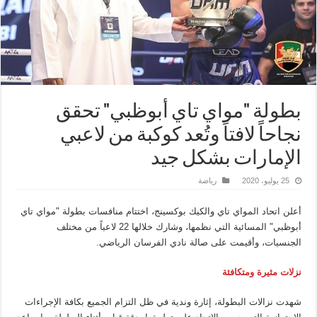
بطولة "مواي تاي أبوظبي" تحقق
نجاحاً لافتاً وتُعد كوكبة من لاعبي
الإمارات بشكل جيد
25 يوليو، 2020
رياضة
أعلن اتحاد المواي تاي والكيك بوكسينج، اختتام منافسات بطولة "مواي تاي
أبوظبي" المسائية التي نظمها، وشارك خلالها 22 لاعباً من مختلف
الجنسيات، وأقيمت على صالة نادي الفرسان الرياضي.
نزلات مثيرة ومتكافئة
شهدت نزالات البطولة، إثارة وندية في ظل التزام الجميع بكافة الإجراءات