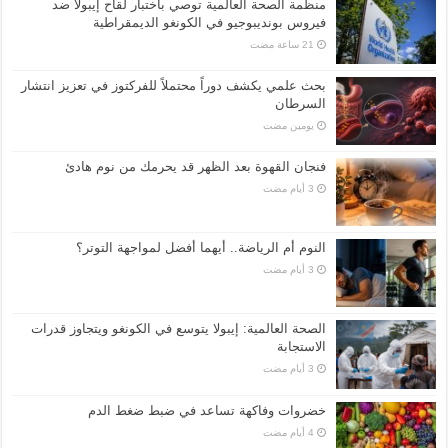
منظمة الصحة العالمية توصي باختبار لقاح إيبولا ضد
فيروس بونديبوجيو في الكونغو الديمقراطية
بحث علمي يكشف دوراً محتملاً للفركتوز في تعزيز انتشار
السرطان
‏يومين مضت
فنجان القهوة بعد الظهر قد يحرمك من نوم هادئ
النوم أم الرياضة.. أيهما أفضل لمواجهة التوتر؟
الصحة العالمية: إيبولا يتوسع في الكونغو ويتجاوز قدرات
الاستجابة
خضروات وفاكهة تساعد في ضبط ضغط الدم