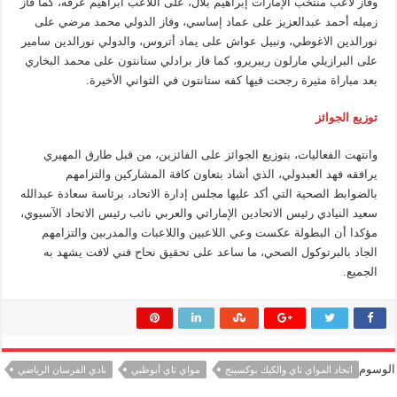
وفاز لاعب منتخب الإمارات إبراهيم بلال، على اللاعب ابراهيم عرفه، كما فاز
زميله أحمد عبدالعزيز على عماد إساسي، وفاز الدولي محمد مرضي على
نورالدين الاغوطي، ونبيل عواش على يماد أتروس، والدولي نورالدين سامير
على البرازيلي مارلون ريبريرو، كما فاز برادلي ستانتون على محمد البخاري
بعد مباراة مثيرة رجحت فيها كفه ستانتون في الثواني الأخيرة.
توزيع الجوائز
وانتهت الفعاليات، بتوزيع الجوائز على الفائزين، من قبل طارق المهيري
يرافقه فهد العبدولي، الذي أشاد بتعاون كافة المشاركين والتزامهم
بالضوابط الصحية التي أكد عليها مجلس إدارة الاتحاد، برئاسة سعادة عبدالله
سعيد النيادي رئيس الاتحادين الإماراتي والعربي نائب رئيس الاتحاد الآسيوي،
مؤكدا أن البطولة عكست وعي اللاعبين واللاعبات والمدربين والتزامهم
الجاد بالبرتوكول الصحي، ما ساعد على تحقيق نحاح فني لافت يشهد به
الجميع.
الوسوم
اتحاد المواي تاي والكيك بوكسينج
مواي تاي أبوظبي
نادي الفرسان الرياضي