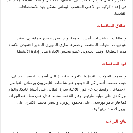
الاحترازية التي حرص الاتحاد على تطبيقها بدقة قبل وأثناء البطولة، ما ساعد
في إعداد كوكبة من لاعبي المنتخب الوطني بشكل جيد للاستحقاقات
القادمة.
انطلاق المنافسات
وانطلقت المنافسات، أمس الجمعة، ولم تشهد حضور جماهيري، تنفيذا
لتوجيهات الجهات المختصة، وحضرها طارق المهيري المدير التنفيذي للاتحاد
مدير البطولة، وفهد العبدولي عضو مجلس الإدارة مدير إدارة الأنشطة .
قوة المنافسات
واتسمت الجولات بالقوة والتكافؤ خاصة تلك التي أقيمت للعنصر النسائي،
حيث خطفت أنظار كل المتابعين عبر شاشات التليفزيون ووسائل التواصل
الاجتماعي، واسفرت عن فوز اللاعبة سارة البقالي على أنيشا خادكا، والهام
بوراكادي على ميلينا مارتينو، وفاز اللاعب محمد عادل على معاذ عبدالجواد،
كما فاز عامر بورسلان على محمود زنوني، وانتصر محمد الكثيري على
أبروربك مادامينبيكوف.
نتائج النزالات