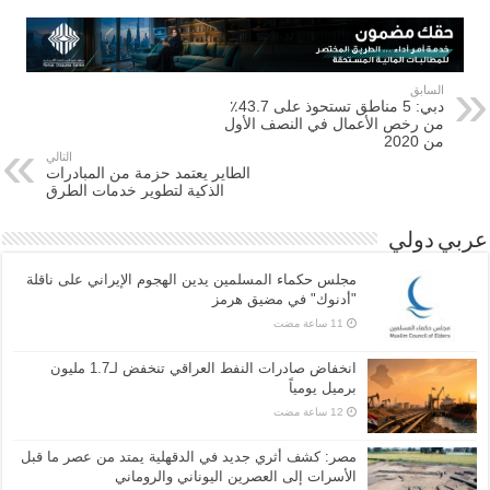
السابق
دبي: 5 مناطق تستحوذ على 43.7٪
من رخص الأعمال في النصف الأول
من 2020
التالي
الطاير يعتمد حزمة من المبادرات
الذكية لتطوير خدمات الطرق
عربي دولي
مجلس حكماء المسلمين يدين الهجوم الإيراني على ناقلة
"أدنوك" في مضيق هرمز
انخفاض صادرات النفط العراقي تنخفض لـ1.7 مليون
برميل يومياً
مصر: كشف أثري جديد في الدقهلية يمتد من عصر ما قبل
الأسرات إلى العصرين اليوناني والروماني