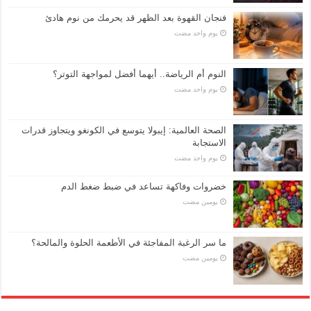
فنجان القهوة بعد الظهر قد يحرمك من نوم هادئ
‏يوم واحد مضت
النوم أم الرياضة.. أيهما أفضل لمواجهة التوتر؟
‏يوم واحد مضت
الصحة العالمية: إيبولا يتوسع في الكونغو ويتجاوز قدرات
الاستجابة
‏يوم واحد مضت
خضروات وفاكهة تساعد في ضبط ضغط الدم
‏يومين مضت
ما سر الرغبة المفاجئة في الأطعمة الحلوة والمالحة؟
‏يومين مضت