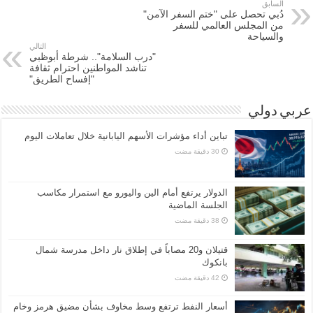
السابق
دُبي تحصل على "ختم السفر الآمن"
من المجلس العالمي للسفر
والسياحة
التالي
"درب السلامة".. شرطة أبوظبي
تناشد المواطنين احترام ثقافة
"إفساح الطريق"
عربي دولي
تباين أداء مؤشرات الأسهم اليابانية خلال تعاملات اليوم
الدولار يرتفع أمام الين واليورو مع استمرار مكاسب
الجلسة الماضية
قتيلان و20 مصاباً في إطلاق نار داخل مدرسة شمال
بانكوك
أسعار النفط ترتفع وسط مخاوف بشأن مضيق هرمز وخام