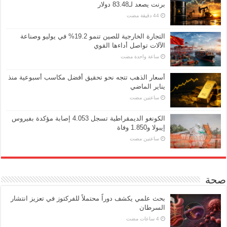
برنت يصعد لـ83.48 دولار
التجارة الخارجية للصين تنمو 19.2% في يوليو وصناعة
الآلات تواصل أداءها القوي
‏ساعة واحدة مضت
أسعار الذهب تتجه نحو تحقيق أفضل مكاسب أسبوعية منذ
يناير الماضي
‏ساعتين مضت
الكونغو الديمقراطية تسجل 4.053 إصابة مؤكدة بفيروس
إيبولا و1.850 وفاة
‏ساعتين مضت
صحة
بحث علمي يكشف دوراً محتملاً للفركتوز في تعزيز انتشار
السرطان