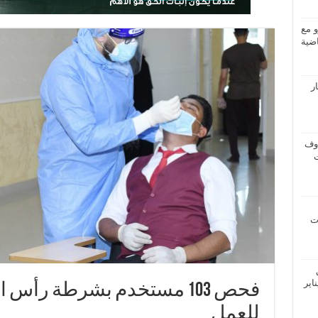
و مع
ضية
ار
اوف
ات
اير
فحص 103 مستخدم بشرطة رأس 
للعمل