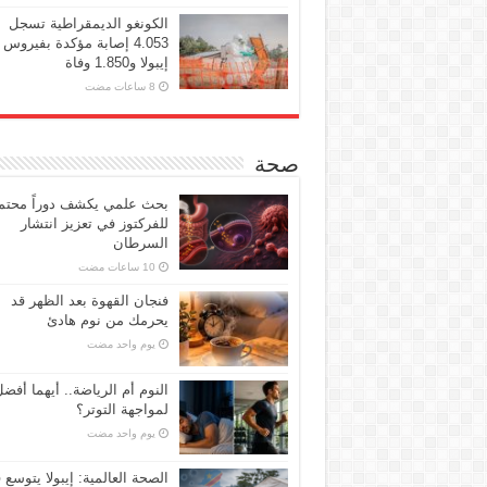
الكونغو الديمقراطية تسجل
4.053 إصابة مؤكدة بفيروس
إيبولا و1.850 وفاة
صحة
بحث علمي يكشف دوراً محتملا
للفركتوز في تعزيز انتشار
السرطان
فنجان القهوة بعد الظهر قد
يحرمك من نوم هادئ
‏يوم واحد مضت
النوم أم الرياضة.. أيهما أفض
لمواجهة التوتر؟
‏يوم واحد مضت
الصحة العالمية: إيبولا يتوسع 