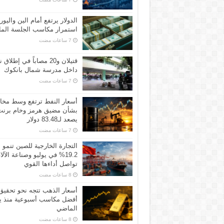
الدولار يرتفع أمام الين واليور
استمرار مكاسب الجلسة الما
قتيلان و20 مصاباً في إطلاق ن
داخل مدرسة شمال بانكوك
أسعار النفط ترتفع وسط مخ
بشأن مضيق هرمز وخام برنت
يصعد لـ83.48 دولار
التجارة الخارجية للصين تنمو
19.2% في يوليو وصناعة الآل
تواصل أداءها القوي
أسعار الذهب تتجه نحو تحقيق
أفضل مكاسب أسبوعية منذ ين
الماضي