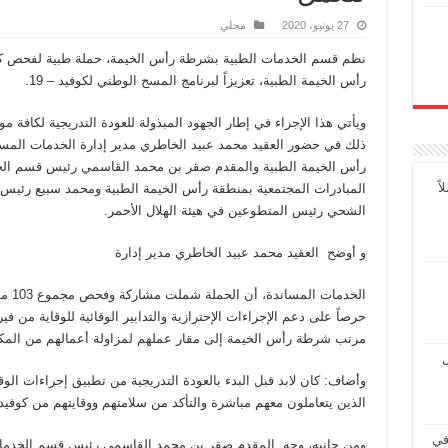
27 يونيو، 2020
محلي
نظم قسم الخدمات الطبية بشرطة رأس الخيمة، حملة طبية لفحص كاف
رأس الخيمة الطبية، تعزيزاً لبرنامج المسح الوطني لكوفيد – 19.
ويأتي هذا الإجراء في إطار الجهود المبذولة للعودة التدريجية لكاف
ذلك في حضور العقيد محمد عبيد الخاطري مدير إدارة الخدمات المسان
رأس الخيمة الطبية والمقدم صقر بن محمد القاسمي رئيس قسم الخد
ً
المبادرات المجتمعية بمنطقة رأس الخيمة الطبية ومحمد سبيع رئيس
الشحي رئيس المتطوعين في هيئة الهلال الأحمر.
و أوضح العقيد محمد عبيد الخاطري مدير إدارة
الخدم
مرتب شرطة رأس الخيمة إلى مقار عملهم لمزاولة أعمالهم من المك
ل
وأضاف: كان لابد قبل البدء بالعودة التدريجية من تطبيق إجراءات ال
الذين يتعاملون معهم مباشرة والتأكد من سلامتهم ووقايتهم من كوفيد – 19 ، حرصاً على ضمان الأمن والسل
في
ومن جانبه، وجه المقدم صقر بن محمد القاسمي رئيس قسم الخدمات