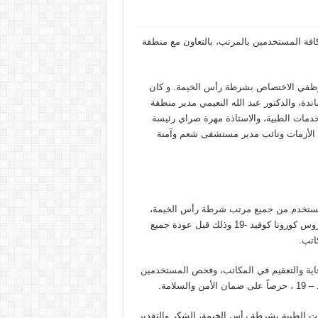
ة المستخدمين بالمرتب، بالتعاون مع منطقة
ة موظفي الاختصاص بشرطة رأس الخيمة. و كان
دة، والدكتور عبد الله النعيمي مدير منطقة
مات الطبية، والاستاذة مهرة صراي رئيسة
 الأزمات ونائب مدير مستشفى شعم وآمنة
ات المساندة، أن الحملة شملت مشاركة وفحص مجموع 103 مستخدم من جميع مرتب شرطة رأس الخيمة،
حرصاً على دعم الإجراءات الإحترازية والتدابير الوقائية للوقاية من فيروس كورونا كوفيد -19 وذلك قبل عودة جميع
اتب.
وقاية والتعقيم في المكاتب، وفحص المستخدمين
امة.
 الطبية بشرطة رأس الخيمة، الشكر والتقدير