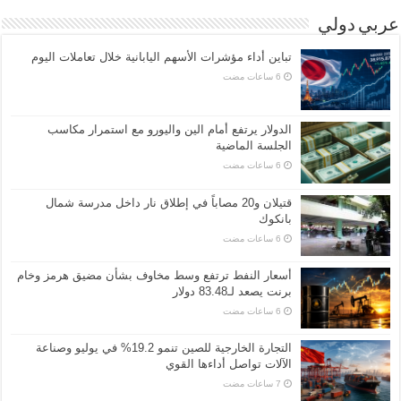
عربي دولي
تباين أداء مؤشرات الأسهم اليابانية خلال تعاملات اليوم
الدولار يرتفع أمام الين واليورو مع استمرار مكاسب
الجلسة الماضية
قتيلان و20 مصاباً في إطلاق نار داخل مدرسة شمال
بانكوك
أسعار النفط ترتفع وسط مخاوف بشأن مضيق هرمز وخام
برنت يصعد لـ83.48 دولار
التجارة الخارجية للصين تنمو 19.2% في يوليو وصناعة
الآلات تواصل أداءها القوي