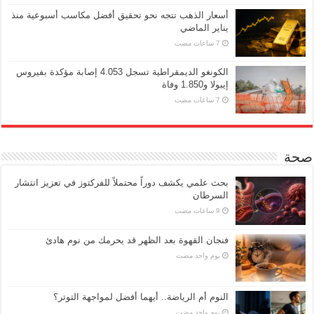
أسعار الذهب تتجه نحو تحقيق أفضل مكاسب أسبوعية منذ
يناير الماضي
الكونغو الديمقراطية تسجل 4.053 إصابة مؤكدة بفيروس
إيبولا و1.850 وفاة
صحة
بحث علمي يكشف دوراً محتملاً للفركتوز في تعزيز انتشار
السرطان
فنجان القهوة بعد الظهر قد يحرمك من نوم هادئ
‏يوم واحد مضت
النوم أم الرياضة.. أيهما أفضل لمواجهة التوتر؟
‏يوم واحد مضت