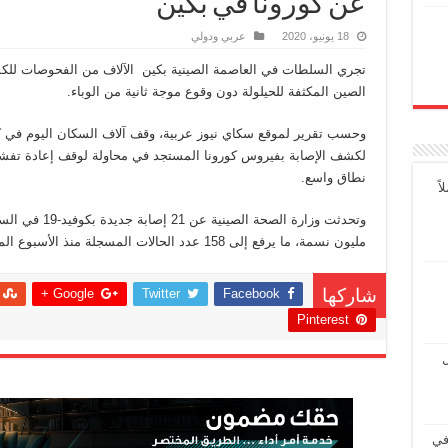
عن كورونا في بكين
18 يونيو، 2020
عربي ودولي
الصين المكثفة للحيلولة دون وقوع موجة ثانية من الوباء.
وحسب تقرير لموقع سكاي نيوز عربية، وقف آلاف السكان اليوم في 
لكشف الإصابة بفيروس كورونا المستجد في محاولة لوقف إعادة تفشي 
نطاق واسع.
ً
مليون نسمة، ما يرفع إلى 158 عدد الحالات المسجلة منذ الأسبوع الماضي، حسبما ذكرت "فرانس برس".
Google +
Twitter
Facebook
شاركها
Pinterest
ل
في