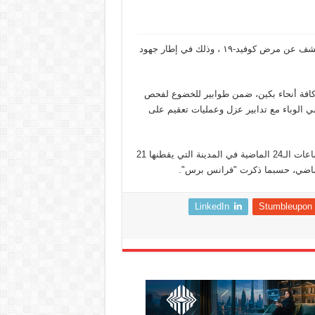
تجري السلطات في العاصمة الصينية بكين الآلاف من الفحوصات للكشف عن مرض كوفيد-١٩ ، وذلك في إطار جهود
كافة أنحاء بكين، ضمن طوابير للخضوع لفحص
الوباء مع تدابير عزل وعمليات تعقيم على
وتحدثت وزارة الصحة الصينية عن 21 إصابة جديدة بكوفيد-19 في الساعات الـ24 الماضية في المدينة التي يقطنها 21
LinkedIn
Stumbleupon