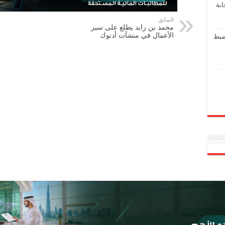
ابة
السابق
محمد بن زايد يطلع على سير
الأعمال في منشآت أدنوك
ضبط