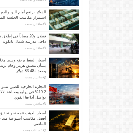
الدولار يرتفع أمام الين واليور
استمرار مكاسب الجلسة الما
‏ساعتين مضت
قتيلان و20 مصاباً في إطلاق ن
داخل مدرسة شمال بانكوك
‏ساعتين مضت
أسعار النفط ترتفع وسط مخ
بشأن مضيق هرمز وخام برنت
يصعد لـ83.48 دولار
‏ساعتين مضت
التجارة الخارجية للصين تنمو
19.2% في يوليو وصناعة الآل
تواصل أداءها القوي
‏ساعتين مضت
أسعار الذهب تتجه نحو تحقيق
أفضل مكاسب أسبوعية منذ ين
الماضي