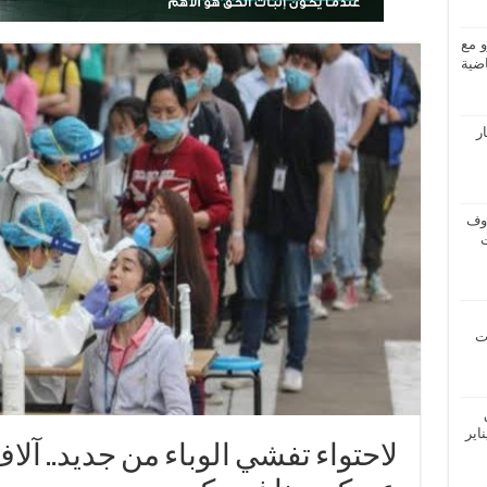
و مع
ضية
ار
اوف
ات
اير
لاحتواء تفشي الوباء من جديد.. 