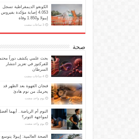
الكونغو الديمقراطية تسجل
4.053 إصابة مؤكدة بفيروس
إيبولا و1.850 وفاة
صحة
بحث علمي يكشف دوراً محتملا
للفركتوز في تعزيز انتشار
السرطان
فنجان القهوة بعد الظهر قد
يحرمك من نوم هادئ
‏يوم واحد مضت
النوم أم الرياضة.. أيهما أفض
لمواجهة التوتر؟
‏يوم واحد مضت
الصحة العالمية: إيبولا يتوسع 